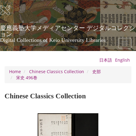
Skip
to
main
content
慶應義塾大学メディアセンター デジタルコレクシ
ョン
Digital Collections of Keio University Libraries
Toggl
naviga
日本語
English
Home
Chinese Classics Collection
史部
宋史 496巻
Chinese Classics Collection