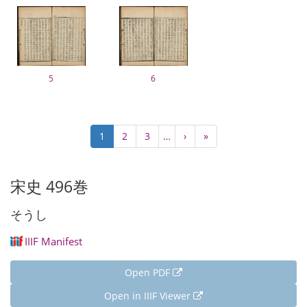
5
6
Pagination
Current
1
Page
2
Page
3
…
Next
›
Last
»
page
page
page
宋史 496巻
そうし
IIIF Manifest
Open PDF
Open in IIIF Viewer