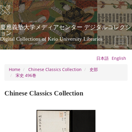
Skip
to
main
content
慶應義塾大学メディアセンター デジタルコレクシ
ョン
Digital Collections of Keio University Libraries
Toggl
naviga
日本語
English
Home
Chinese Classics Collection
史部
宋史 496巻
Chinese Classics Collection