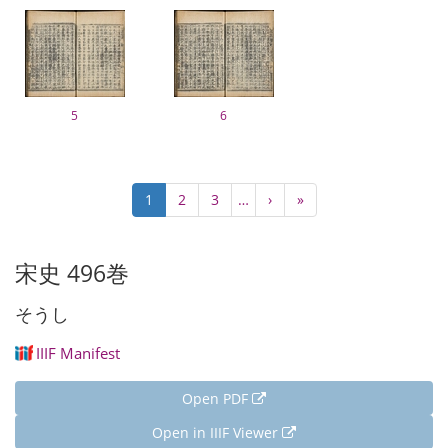
5
6
Pagination
Current
1
Page
2
Page
3
…
Next
›
Last
»
page
page
page
宋史 496巻
そうし
IIIF Manifest
Open PDF
Open in IIIF Viewer