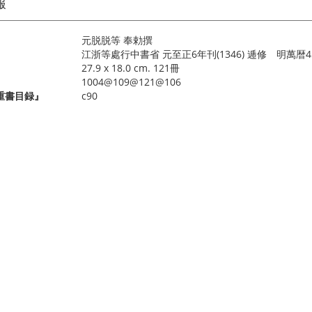
報
元脱脱等 奉勅撰
江浙等處行中書省 元至正6年刊(1346) 逓修 明萬暦45年
27.9 x 18.0 cm. 121冊
1004@109@121@106
重書目録』
c90