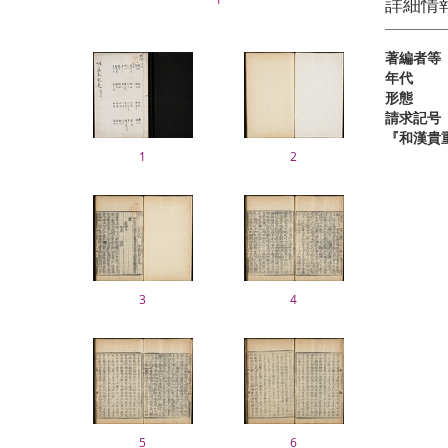
詳細情
著編者等
年代
形態
請求記号
『和漢貴
1
2
3
4
5
6