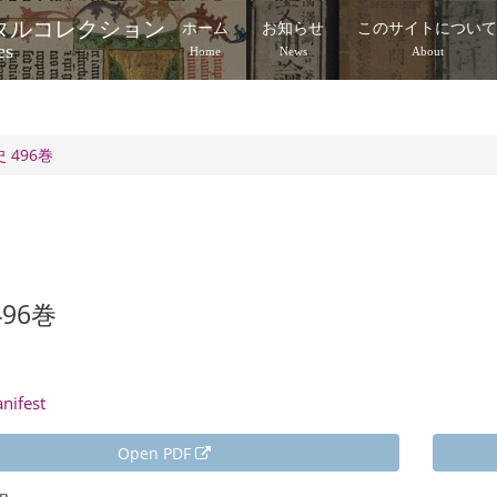
タルコレクション
ホーム
お知らせ
このサイトについ
es
Home
News
About
 496巻
496巻
anifest
Open PDF