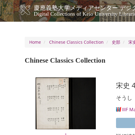
Skip
慶應義塾大学メディアセンター デジ
to
メ
Digital Collections of Keio University Librari
main
イ
content
ン
ナ
ビ
Home
Chinese Classics Collection
史部
宋史
ゲ
ー
Chinese Classics Collection
シ
ョ
ン
宋史 
そうし
IIIF M
1