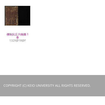
佛制比丘六物圖 1
巻
132X@18@F
COPYRIGHT (C) KEIO UNIVERSITY ALL RIGHTS RESERVED.