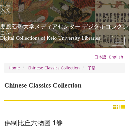
Skip
to
main
content
慶應義塾大学メディアセンター デジタルコレクシ
ョン
Digital Collections of Keio University Libraries
Toggl
naviga
日本語
English
Home
Chinese Classics Collection
子部
Chinese Classics Collection
佛制比丘六物圖 1巻