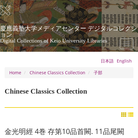
Skip
to
main
content
慶應義塾大学メディアセンター デジタルコレクシ
ョン
Digital Collections of Keio University Libraries
Toggl
naviga
日本語
English
Home
Chinese Classics Collection
子部
Chinese Classics Collection
金光明經 4巻 存第10品首闕. 11品尾闕