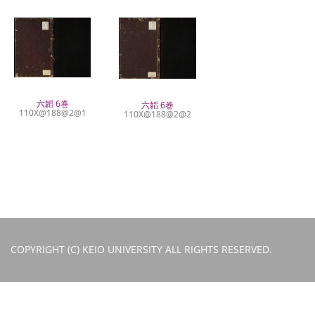
六韜 6巻
六韜 6巻
110X@188@2@1
110X@188@2@2
COPYRIGHT (C) KEIO UNIVERSITY ALL RIGHTS RESERVED.