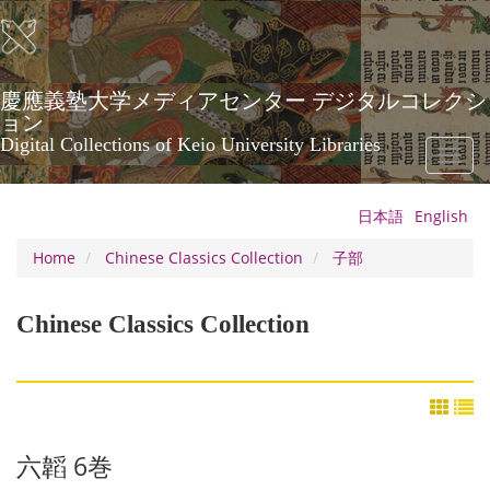
Skip
to
main
content
慶應義塾大学メディアセンター デジタルコレクシ
ョン
Digital Collections of Keio University Libraries
Toggl
naviga
日本語
English
Home
Chinese Classics Collection
子部
Chinese Classics Collection
六韜 6巻