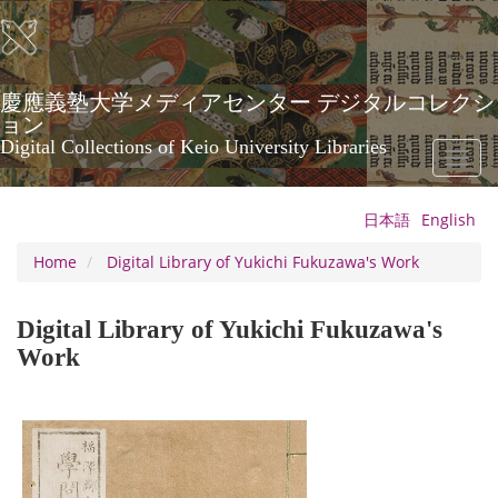
Skip
to
main
content
慶應義塾大学メディアセンター デジタルコレクシ
ョン
Digital Collections of Keio University Libraries
Toggl
naviga
日本語
English
Home
Digital Library of Yukichi Fukuzawa's Work
Digital Library of Yukichi Fukuzawa's
Work