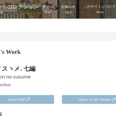
タルコレクション
ホーム
お知らせ
このサイトについ
es
Home
News
About
a's Work
スヽメ. 七編
on no susume
anifest
Open PDF
Open in IIIF Viewer
報