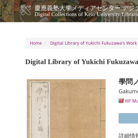
Skip
慶應義塾大学メディアセンター デジ
to
メ
Digital Collections of Keio University Librari
main
イ
content
ン
ナ
ビ
Home
Digital Library of Yukichi Fukuzawa's Work
ゲ
ー
Digital Library of Yukichi Fukuzaw
シ
ョ
ン
學問ノ
Gakum
IIIF M
詳細情