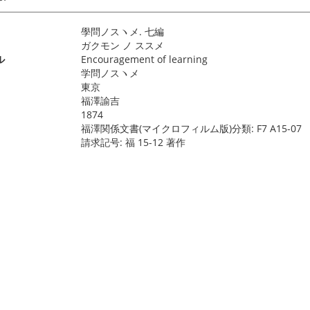
學問ノスヽメ. 七編
ガクモン ノ ススメ
ル
Encouragement of learning
学問ノスヽメ
東京
福澤諭吉
1874
福澤関係文書(マイクロフィルム版)分類: F7 A15-07
請求記号: 福 15-12 著作