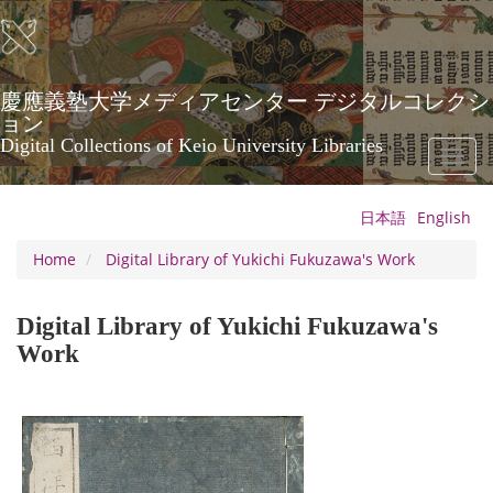
Skip
to
main
content
慶應義塾大学メディアセンター デジタルコレクシ
ョン
Digital Collections of Keio University Libraries
Toggl
naviga
日本語
English
Home
Digital Library of Yukichi Fukuzawa's Work
Digital Library of Yukichi Fukuzawa's
Work