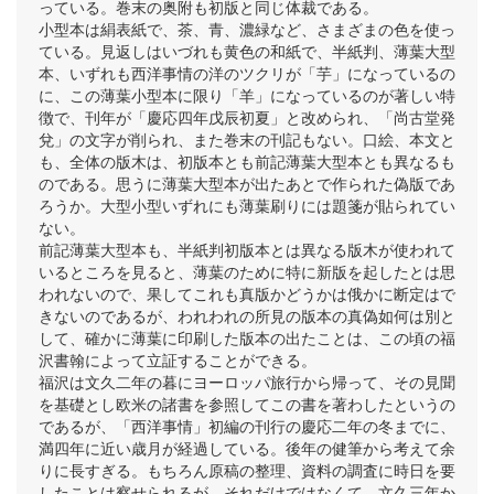
っている。巻末の奥附も初版と同じ体裁である。
小型本は絹表紙で、茶、青、濃緑など、さまざまの色を使っ
ている。見返しはいづれも黄色の和紙で、半紙判、薄葉大型
本、いずれも西洋事情の洋のツクリが「芋」になっているの
に、この薄葉小型本に限り「羊」になっているのが著しい特
徴で、刊年が「慶応四年戊辰初夏」と改められ、「尚古堂発
兌」の文字が削られ、また巻末の刊記もない。口絵、本文と
も、全体の版木は、初版本とも前記薄葉大型本とも異なるも
のである。思うに薄葉大型本が出たあとで作られた偽版であ
ろうか。大型小型いずれにも薄葉刷りには題箋が貼られてい
ない。
前記薄葉大型本も、半紙判初版本とは異なる版木が使われて
いるところを見ると、薄葉のために特に新版を起したとは思
われないので、果してこれも真版かどうかは俄かに断定はで
きないのであるが、われわれの所見の版本の真偽如何は別と
して、確かに薄葉に印刷した版本の出たことは、この頃の福
沢書翰によって立証することができる。
福沢は文久二年の暮にヨーロッパ旅行から帰って、その見聞
を基礎とし欧米の諸書を参照してこの書を著わしたというの
であるが、「西洋事情」初編の刊行の慶応二年の冬までに、
満四年に近い歳月が経過している。後年の健筆から考えて余
りに長すぎる。もちろん原稿の整理、資料の調査に時日を要
したことは察せられるが、それだけではなくて、文久三年か