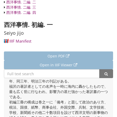
西洋事情. 二編. 二
西洋事情. 二編. 三
西洋事情. 二編. 四
西洋事情. 初編. 一
Seiyo jijo
IIIF Manifest
Open PDF
Open in IIIF Viewer
初編三冊、外編三冊、二編四冊より成り、それぞれ慶応二
年、同三年、明治三年の刊記がある。
福沢の著訳者としての名声を一時に海内に轟かしたもので、
最も広く世に行なわれ、影響力の甚だ強かった著訳書の一つ
である。
初編三冊の構成は巻之一に「備考」と題して政治のあり方、
税法、国債、紙幣、商事会社、外国交際、兵制、文学技術、
学校、新聞紙その他二十数項目を設けて西洋文明の新事物の