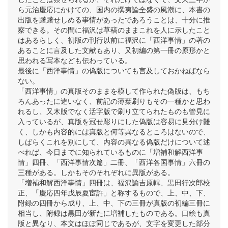
ら元治慶応にかけての、国内の撰夷論全盛の風潮に、本書の
出版を躇躇せしめる事情があったであろうことは、十分に推
察できる。その間に福沢は草稿のままこれを人に示したこと
はあるらしく、初版の刊行以前に福沢に「西洋事情」の著の
あることに言及した文献もあり、又初編の第一冊の原形かと
思われる写本なども伝わっている。
最後に「西洋事情」の偽版についても言及しておかねばなら
ない。
「西洋事情」の真版そのままを模して作られた偽版は、もち
ろんあったに違いなく、前記の薄葉刷りもその一種かと思わ
れるし、又木版でなく活字版で刷り立てられたものも管見に
入っているが、真版を冠せ彫りにした偽版は容易に見分け難
く、しかも内容的には真版と何等異なるところはないので、
しばらくこれを別にして、内容の異なる偽版だけについて述
べれば、今日までに知られているものに「増補和解西洋事
情」四冊、「西洋事情次篇」二冊、「西洋各国事情」六冊の
三種がある。しかもそのそれぞれに異版がある。
「増補和解西洋事情」四冊は、福沢諭吉原輯、黒田行次郎校
正、「慶応四年戊辰夏宦許」と称するもので、上、中、下、
附録の四冊から成り、上、中、下の三冊が真版の初編三冊に
相当し、附録は黒田が新たに増補したものである。口絵も真
版と異なり、本文はほぼ同じであるが、文字を変更した部分