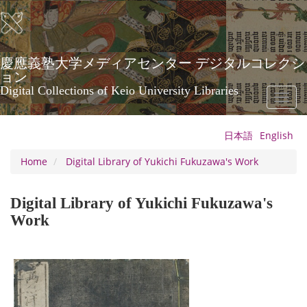
Skip
to
main
content
慶應義塾大学メディアセンター デジタルコレクシ
ョン
Digital Collections of Keio University Libraries
Toggl
naviga
日本語
English
Home
Digital Library of Yukichi Fukuzawa's Work
Digital Library of Yukichi Fukuzawa's
Work