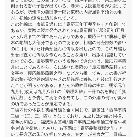
刻される旨の予告が出ている。巻末に取扱書店名が列記して
あるが、勢州津の篠田伊十郎と東都の内野屋弥平治との名
が、初編の連名に追加されている。
この外編は、表紙見返しに「慶応三年丁卯季冬」と印刷して
あるが、実際に製本発売されたのは慶応四年(明治元年)五月
から八月までの間であったようである。慶応三年に脱稿し版
木の彫刻も大部分できたのであるが、初編の発売部数の多い
のに目をつけた奸商が盛んに偽版を出したので、この外編も
出せば直ぐに偽版を作られることを慮り、出版を躊躇してい
たのである。慶応義塾という名称のできたのは、慶応四年四
月のことであるから、右に述べた奥附の「慶応義塾蔵梓」の
文字や「慶応義塾蔵版之印」などから推しても、この書が福
沢の塾が築地鉄砲洲から芝の新銭座に移転した後に刊行され
たことが明らかである。またその蔵梓目録の中に、明治元年
九月刊(改元は九月八日) の「窮理図解」三冊の名を掲げ「脱
稿近刻」と予告してあるのを見ても、この外編の刊行が夏秋
の頃であったことが推定できる。
二編四冊の体裁も初編外編と全く同じで、題箋は「西洋事情
二編 一(二、三、四)」となっており、見返しは外編と同様、
黄色の和紙に「福沢諭吉纂輯/ 西洋事情二編/明治三年庚午初
冬 尚古堂発兌」とあり、右下隅に「慶応義塾蔵版之印」と
いう長方形の朱印が押してある。巻之一が例言六丁、目録二