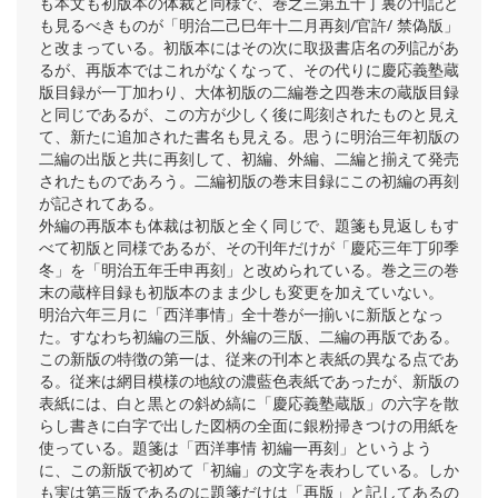
も本文も初版本の体裁と同様で、巻之三第五十丁裏の刊記と
も見るべきものが「明治二己巳年十二月再刻/官許/ 禁偽版」
と改まっている。初版本にはその次に取扱書店名の列記があ
るが、再版本ではこれがなくなって、その代りに慶応義塾蔵
版目録が一丁加わり、大体初版の二編巻之四巻末の蔵版目録
と同じであるが、この方が少しく後に彫刻されたものと見え
て、新たに追加された書名も見える。思うに明治三年初版の
二編の出版と共に再刻して、初編、外編、二編と揃えて発売
されたものであろう。二編初版の巻末目録にこの初編の再刻
が記されてある。
外編の再版本も体裁は初版と全く同じで、題箋も見返しもす
べて初版と同様であるが、その刊年だけが「慶応三年丁卯季
冬」を「明治五年壬申再刻」と改められている。巻之三の巻
末の蔵梓目録も初版本のまま少しも変更を加えていない。
明治六年三月に「西洋事情」全十巻が一揃いに新版となっ
た。すなわち初編の三版、外編の三版、二編の再版である。
この新版の特徴の第一は、従来の刊本と表紙の異なる点であ
る。従来は網目模様の地紋の濃藍色表紙であったが、新版の
表紙には、白と黒との斜め縞に「慶応義塾蔵版」の六字を散
らし書きに白字で出した図柄の全面に銀粉掃きつけの用紙を
使っている。題箋は「西洋事情 初編一再刻」というよう
に、この新版で初めて「初編」の文字を表わしている。しか
も実は第三版であるのに題箋だけは「再版」と記してあるの