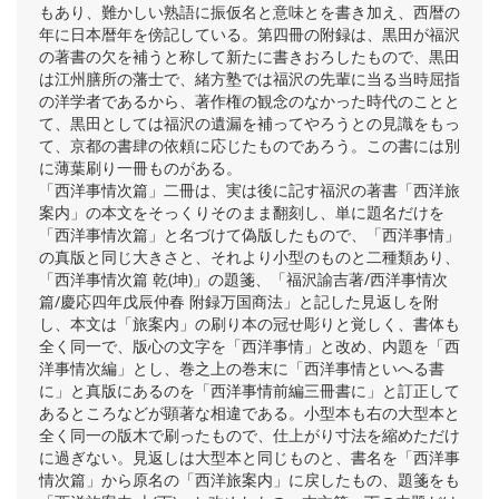
もあり、難かしい熟語に振仮名と意味とを書き加え、西暦の
年に日本暦年を傍記している。第四冊の附録は、黒田が福沢
の著書の欠を補うと称して新たに書きおろしたもので、黒田
は江州膳所の藩士で、緒方塾では福沢の先輩に当る当時屈指
の洋学者であるから、著作権の観念のなかった時代のことと
て、黒田としては福沢の遺漏を補ってやろうとの見識をもっ
て、京都の書肆の依頼に応じたものであろう。この書には別
に薄葉刷り一冊ものがある。
「西洋事情次篇」二冊は、実は後に記す福沢の著書「西洋旅
案内」の本文をそっくりそのまま翻刻し、単に題名だけを
「西洋事情次篇」と名づけて偽版したもので、「西洋事情」
の真版と同じ大きさと、それより小型のものと二種類あり、
「西洋事情次篇 乾(坤)」の題箋、「福沢諭吉著/西洋事情次
篇/慶応四年戊辰仲春 附録万国商法」と記した見返しを附
し、本文は「旅案内」の刷り本の冠せ彫りと覚しく、書体も
全く同一で、版心の文字を「西洋事情」と改め、内題を「西
洋事情次編」とし、巻之上の巻末に「西洋事情といへる書
に」と真版にあるのを「西洋事情前編三冊書に」と訂正して
あるところなどが顕著な相違である。小型本も右の大型本と
全く同一の版木で刷ったもので、仕上がり寸法を縮めただけ
に過ぎない。見返しは大型本と同じものと、書名を「西洋事
情次篇」から原名の「西洋旅案内」に戻したもの、題箋をも