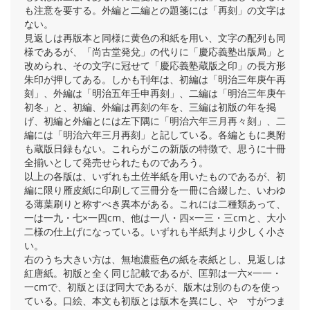
も注意を要する。外編と二編との題箋には「再刻」の文字は
ない。
見返しは再版本と同様に黄色の和紙を用い、文字の配列も同
様であるが、「尚古堂発兌」の代りに「慶応義塾出版局」と
改められ、その文字に冠せて「慶応義塾蔵版之印」の長方形
朱印が押してある。しかも刊年は、初編は「明治三年庚午再
刻」、外編は「明治五年壬申再刻」、二編は「明治三年庚午
初冬」と、初編、外編は再刻の年を、三編は初版の年を掲
げ、初編と外編とには左下隅に「明治六年三月再々刻」、二
編には「明治六年三月再刻」と記している。各編ともに奥附
も蔵版日録もない。これらがこの新版の特徴で、思うに十冊
全揃いとして発売せられたものであろう。
以上の各版は、いずれも土佐半紙を用いたものであるが、初
編に限り雁皮紙に印刷して三冊分を一冊に合綴した、いわゆ
る薄葉刷りと称すべき異本がある。これには二種類あって、
一は一九・七×一四cm、他は一八・四×一三・三cmと、大小
二様の仕上げになっている。いずれも半紙判より少しく小さ
い。
右のうち大きい方は、無地濃藍色の紙を表紙とし、見返しは
紅唐紙。初版と全く同じ記載であるが、匡郭は一六×一一・
一cmで、初版とほぼ同大であるが、版木は別のものを使っ
ている。口絵、本文も初版とは版木を異にし、やゝ寸がつま