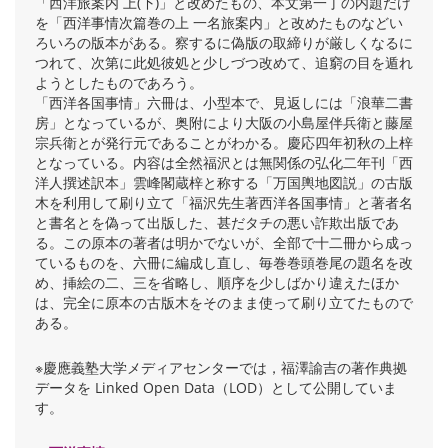
「西洋旅案内 上(下)」と改めたもの、本文第一丁の内題だけ
を「西洋事情次篇巻の上 一名旅案内」と改めたものなどい
ろいろの版本がある。察するに偽版の取締りが厳しくなるに
つれて、次第に此処彼処と少しづつ改めて、追窮の目を遁れ
ようとしたものであろう。
「西洋各国事情」六冊は、小型本で、見返しには「浪華二書
房」となっているが、奥附により大阪の小島屋伴兵衛と藤屋
宗兵衛とが発行元であることがわかる。慶応四年初秋の上梓
となっている。内容は全然福沢とは無関係の弘化二年刊「西
洋人撰述訳本」雲峰閣蔵梓と称する「万国輿地図説」の古版
木を利用して刷り立て「福沢先生著西洋各国事情」と著者名
と書名とを偽って出版した、甚だタチの悪い詐欺出版であ
る。この原本の著者は明かでないが、全部で十二冊から成っ
ているものを、六冊に編成し直し、毎巻巻頭巻尾の題名を改
め、挿絵の二、三を省略し、順序を少しばかり違えたほか
は、完全に原本の古版木をそのまま使って刷り立てたもので
ある。
※慶應義塾大学メディアセンターでは，福澤諭吉の著作典拠
データを Linked Open Data（LOD）として公開していま
す。