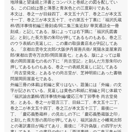
地球儀と望遠鏡と洋書とコンパスと巻紙との図を配してい
る。この口絵は墨と薄墨と青灰色との三度刷りである。
本文は、巻之一が目録四丁、本文五十六丁、巻之二が本文五
十一丁、巻之三が本文五十丁、その第五十丁裏に「福沢氏蔵
梓/西洋事情初編三冊刻成/同二集三集近刻/ 華英通語全一冊
刻成」と記してある。版によっては右下隅に「福沢氏図書
記」と刻した長方形の朱印が押してあるものもある。巻之三
のウラ表紙の見返しに、この書の取扱書店名が列記してあ
る。「京都出雲寺文次郎/大阪伊丹屋善兵衛/ 尾陽永楽屋東四
郎/東都出雲寺万次郎/岡田屋嘉七」とある。版によっては最
後の岡田屋嘉七の名の下に「尚古堂記」と刻んだ方形朱印の
押してあるものもある。巻之一の表紙見返しに記してある
「尚古堂発兌」とあるその尚古堂が、芝神明前にあった書物
問屋岡田屋嘉七である。
外編三冊の体裁は初編と変りはない。題箋には「外編」の文
字が記されている。見返しは黄色の和紙に初編と同じ体裁で
「福沢諭吉纂輯/西洋事情外編/慶応三年丁卯季冬 尚古堂発
兌」とある。巻之一が題言三丁、目録二丁、本文五十二丁、
巻之二が本文五十四丁、巻之三が本文五十三丁、最後に一
丁、「慶応義塾蔵梓」の見出しの下に「慶応義塾蔵版之印」
と刻した長方形の黒印が押してあり、福沢諭吉と小幡篤次郎
との著訳書目が掲げてあり、最後に「不許偽版」の四宇が大
書してある。この書目の中にも「西洋事情」の二集三集が近