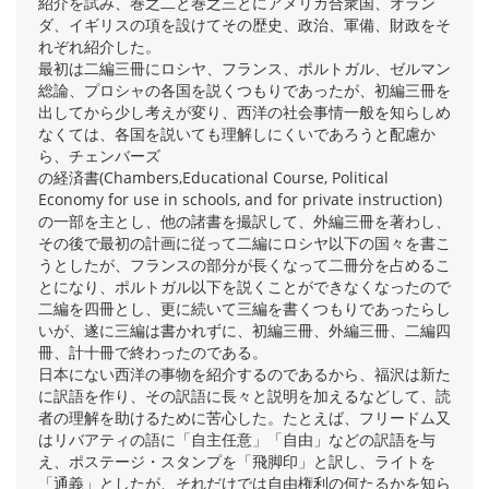
紹介を試み、巻之二と巻之三とにアメリカ合衆国、オラン
ダ、イギリスの項を設けてその歴史、政治、軍備、財政をそ
れぞれ紹介した。
最初は二編三冊にロシヤ、フランス、ポルトガル、ゼルマン
総論、プロシャの各国を説くつもりであったが、初編三冊を
出してから少し考えが変り、西洋の社会事情一般を知らしめ
なくては、各国を説いても理解しにくいであろうと配慮か
ら、チェンバーズ
の経済書(Chambers,Educational Course, Political
Economy for use in schools, and for private instruction)
の一部を主とし、他の諸書を撮訳して、外編三冊を著わし、
その後で最初の計画に従って二編にロシヤ以下の国々を書こ
うとしたが、フランスの部分が長くなって二冊分を占めるこ
とになり、ポルトガル以下を説くことができなくなったので
二編を四冊とし、更に続いて三編を書くつもりであったらし
いが、遂に三編は書かれずに、初編三冊、外編三冊、二編四
冊、計十冊で終わったのである。
日本にない西洋の事物を紹介するのであるから、福沢は新た
に訳語を作り、その訳語に長々と説明を加えるなどして、読
者の理解を助けるために苦心した。たとえば、フリードム又
はリバアティの語に「自主任意」「自由」などの訳語を与
え、ポステージ・スタンプを「飛脚印」と訳し、ライトを
「通義」としたが、それだけでは自由権利の何たるかを知ら