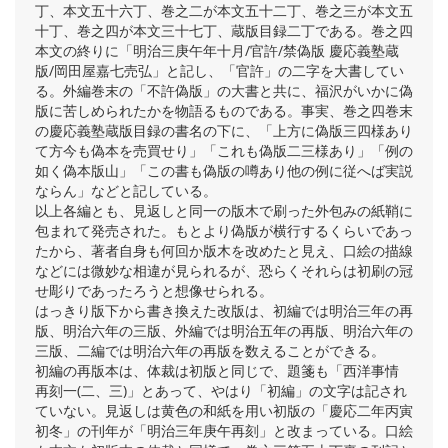
丁、本文五十六丁、巻之二が本文五十二丁、巻之三が本文五
十丁、巻之四が本文三十七丁、蔵版目録二丁である。巻之四
本文の終りに「明治三庚午年十月/官許/禁偽版 慶応義塾蔵
版/岡田屋嘉七売弘」と記し、「官許」の二字を大書してい
る。外編巻末の「不許偽版」の大書と共に、福沢がいかに偽
版に苦しめられたかを物語るものである。事実、巻之四巻末
の慶応義塾蔵版目録の書名の下に、「上方に偽版三四様あり
て方今も偽本を売買せり」「これも偽版二三様あり」「例の
如く偽本版山」「この書も偽版の噂あり他の例に従へば実説
ならん」などと記している。
以上各編とも、見返しと同一の版木で刷った外包みの紙鞘に
包まれて発売された。もとより偽版が横行するくらいであっ
たから、著者自身も何回か版木を改めたと見え、口絵の描線
などには微妙な相違が見られるが、恐らくそれらは初刷の冠
せ彫りであったろうと想像せられる。
はっきり版下から書き換えた改版は、初編では明治三年の再
版、明治六年の三版、外編では明治五年の再版、明治六年の
三版、二編では明治六年の再版を数えることができる。
初編の再版本は、体裁は初版と同じで、題箋も「西洋事情
再刻一(二、三)」とあって、やはり「初編」の文字は記され
ていない。見返しは黄色の和紙を用い初版の「慶応二年丙寅
初冬」の刊年が「明治三年庚午再刻」と改まっている。口絵