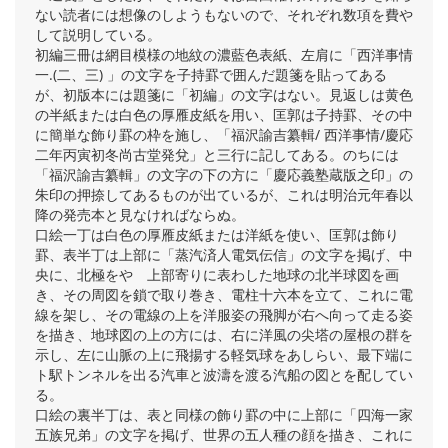
ない読者には想像のしようもないので、それぞれ数項を費や
して説明している。
初編三冊は網目模様の地紋の濃藍色表紙、左肩に「西洋事情
一.(二、三) 」の文字を子持罫で囲んだ題箋を貼ってある
が、初版本には題箋に「初編」の文字はない。見返しは黄色
の半紙または白色の厚雁皮紙を用い、匡郭は子持罫、その中
に簡単な飾り罫の枠を施し、「福沢諭吉纂輯/ 西洋事情/慶応
二年丙寅初冬尚古堂発兌」と三行に記してある。のちには
「福沢諭吉纂輯」の文字の下の方に「慶応義塾蔵版之印」の
朱印の押捺してあるものが出ているが、これは明治元年春以
降の発売本と見なければならぬ。
口絵一丁は白色の厚雁皮紙または洋紙を使い、匡郭は飾り
罫、表半丁は上部に「蒸汽済人電気伝信」の文字を掲げ、中
央に、北極をやゝ上部寄りに表わした地球の北半球図を画
き、その周図を鎖で取り巻き、電柱十六本を立て、これに電
線を架し、その電線の上を洋服姿の飛脚が右へ向って走る姿
を描き、地球図の上の方には、右に洋風の尖塔の屋根の群を
示し、左に山脈の上に飛揚する軽気球をあしらい、最下端に
ト駅トンネルを出る汽車と波濤を渡る汽船の図とを配してい
る。
口絵の裏半丁は、表と同様の飾り罫の中に上部に「四海一家
五族兄弟」の文字を掲げ、世界の五人種の顔を描き、これに