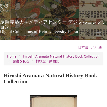
Skip
to
main
content
慶應義塾大学メディアセンター デジタルコレクシ
ョン
Digital Collections of Keio University Libraries
Toggl
naviga
日本語
English
Home
Hiroshi Aramata Natural History Book Collection
原書を見る
博物誌：動物誌
Hiroshi Aramata Natural History Book
Collection