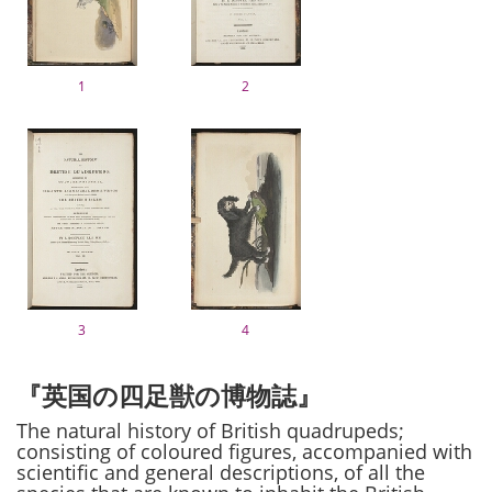
1
2
3
4
『英国の四足獣の博物誌』
The natural history of British quadrupeds;
consisting of coloured figures, accompanied with
scientific and general descriptions, of all the