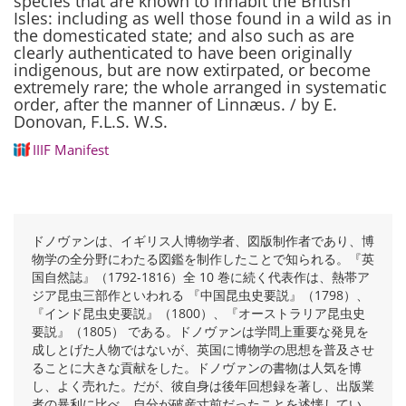
species that are known to inhabit the British
Isles: including as well those found in a wild as in
the domesticated state; and also such as are
clearly authenticated to have been originally
indigenous, but are now extirpated, or become
extremely rare; the whole arranged in systematic
order, after the manner of Linnæus. / by E.
Donovan, F.L.S. W.S.
IIIF Manifest
ドノヴァンは、イギリス人博物学者、図版制作者であり、博
物学の全分野にわたる図鑑を制作したことで知られる。『英
国自然誌』（1792-1816）全 10 巻に続く代表作は、熱帯ア
ジア昆虫三部作といわれる 『中国昆虫史要説』（1798）、
『インド昆虫史要説』（1800）、『オーストラリア昆虫史
要説』（1805） である。ドノヴァンは学問上重要な発見を
成しとげた人物ではないが、英国に博物学の思想を普及させ
ることに大きな貢献をした。ドノヴァンの書物は人気を博
し、よく売れた。だが、彼自身は後年回想録を著し、出版業
者の暴利に比べ、自分が破産寸前だったことを述懐してい