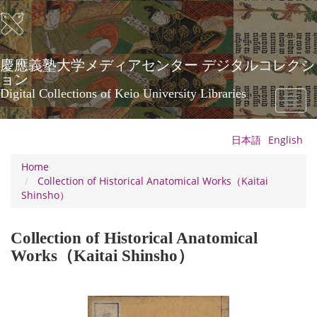
Skip
to
main
content
慶應義塾大学メディアセンター デジタルコレクシ
ョン
Digital Collections of Keio University Libraries
Toggl
naviga
日本語
English
Home
Collection of Historical Anatomical Works（Kaitai
Shinsho）
Collection of Historical Anatomical
Works（Kaitai Shinsho）