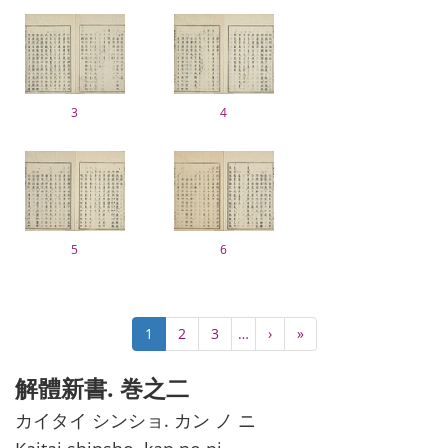
3
4
5
6
Pagination
Current
1
Page
2
Page
3
…
Next
›
Last
»
page
page
page
解體新書. 巻之二
カイタイ シンショ. カン ノ ニ