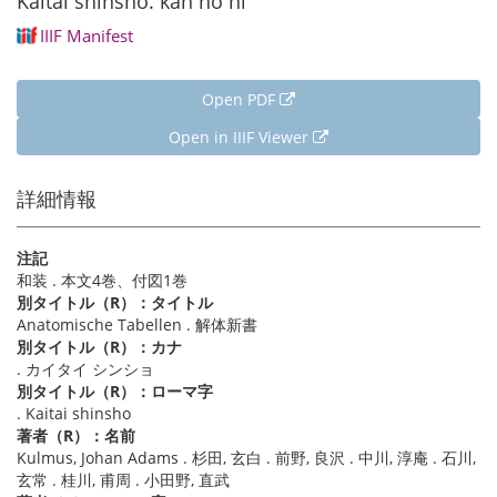
Kaitai shinsho. kan no ni
IIIF Manifest
Open PDF
Open in IIIF Viewer
詳細情報
注記
和装 . 本文4巻、付図1巻
別タイトル（R）：タイトル
Anatomische Tabellen . 解体新書
別タイトル（R）：カナ
. カイタイ シンショ
別タイトル（R）：ローマ字
. Kaitai shinsho
著者（R）：名前
Kulmus, Johan Adams . 杉田, 玄白 . 前野, 良沢 . 中川, 淳庵 . 石川,
玄常 . 桂川, 甫周 . 小田野, 直武