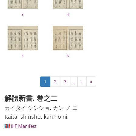
3
4
5
6
ペ
カ
1
Page
2
Page
3
…
次
›
最
»
ー
レ
ペ
終
ジ
ン
ー
ペ
解體新書. 巻之二
送
ト
ジ
ー
り
ペ
ジ
カイタイ シンショ. カン ノ ニ
ー
Kaitai shinsho. kan no ni
ジ
IIIF Manifest