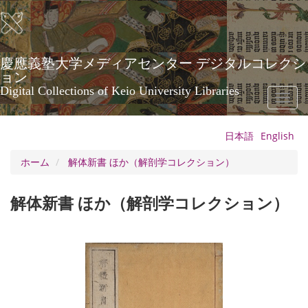
メ
イ
ン
コ
ン
慶應義塾大学メディアセンター デジタルコレクシ
テ
ョン
ン
Digital Collections of Keio University Libraries
Toggl
ツ
naviga
に
移
日本語
English
動
ホーム
解体新書 ほか（解剖学コレクション）
解体新書 ほか（解剖学コレクション）