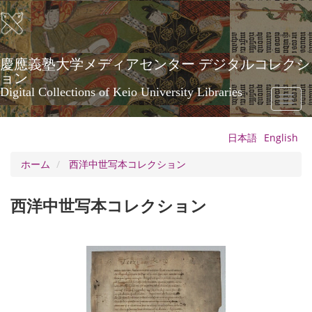
メ
イ
ン
コ
ン
慶應義塾大学メディアセンター デジタルコレクシ
テ
ョン
ン
Digital Collections of Keio University Libraries
Toggl
ツ
naviga
に
移
日本語
English
動
ホーム
西洋中世写本コレクション
西洋中世写本コレクション