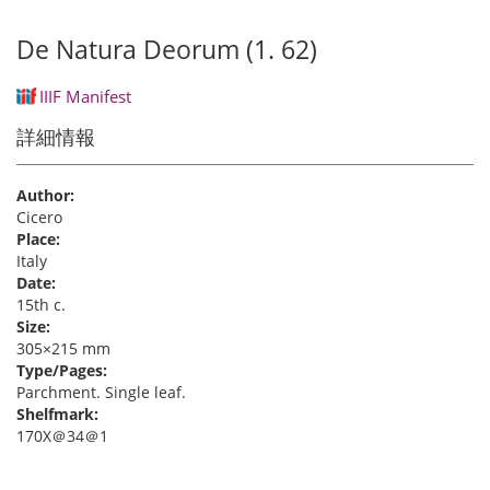
De Natura Deorum (1. 62)
IIIF Manifest
詳細情報
Author:
Cicero
Place:
Italy
Date:
15th c.
Size:
305×215 mm
Type/Pages:
Parchment. Single leaf.
Shelfmark:
170X＠34＠1