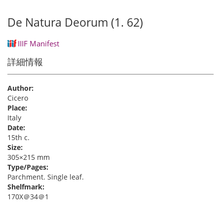
De Natura Deorum (1. 62)
IIIF Manifest
詳細情報
Author:
Cicero
Place:
Italy
Date:
15th c.
Size:
305×215 mm
Type/Pages:
Parchment. Single leaf.
Shelfmark:
170X＠34＠1