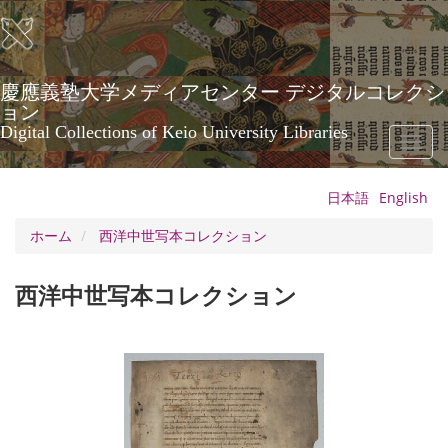
メ
イ
ン
コ
ン
慶應義塾大学メディアセンター デジタルコレクシ
テ
ョン
ン
Digital Collections of Keio University Libraries
Toggl
ツ
naviga
に
移
日本語
English
動
ホーム
西洋中世写本コレクション
西洋中世写本コレクション