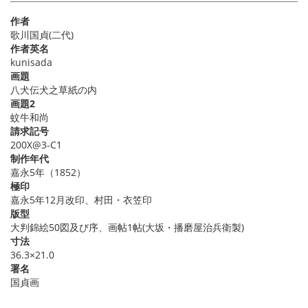
作者
歌川国貞(二代)
作者英名
kunisada
画題
八犬伝犬之草紙の内
画題2
蚊牛和尚
請求記号
200X@3-C1
制作年代
嘉永5年（1852）
極印
嘉永5年12月改印、村田・衣笠印
版型
大判錦絵50図及び序、画帖1帖(大坂・播磨屋治兵衛製)
寸法
36.3×21.0
署名
国貞画