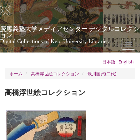
メ
イ
ン
コ
ン
慶應義塾大学メディアセンター デジタルコレクシ
テ
ョン
ン
Digital Collections of Keio University Libraries
Toggl
ツ
naviga
に
移
日本語
English
動
ホーム
高橋浮世絵コレクション
歌川国貞(二代)
高橋浮世絵コレクション