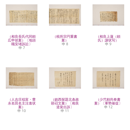
（相良長氏代同頼
（税所宗円重書
（相良上蓮（頼
広申状案）〔地頭
案）
氏）譲状写）
職安堵訴訟〕
申 8
申 9
申 7
（人吉庄稲富・豊
（鎮西探題北条政
（少弐頼尚奉書
永名田名主注進状
顕召文案）〔相良
案）〔軍勢催促〕
案）
道覚出訴〕
申 12
申 10
申 11