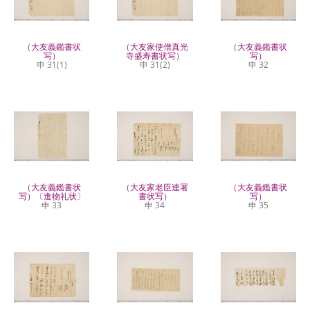
（大友義鑑書状
（大友家使僧真光
（大友義鑑書状
写）
寺盛寿書状写）
写）
申 31(1)
申 31(2)
申 32
（大友義鑑書状
（大友家老臣連署
（大友義鑑書状
写）〔進物礼状〕
書状写）
写）
申 33
申 34
申 35