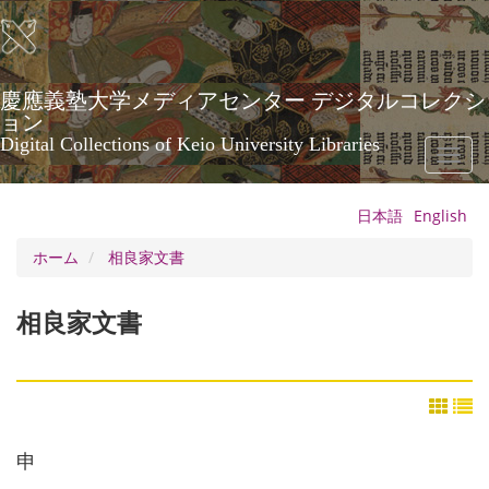
メ
イ
ン
コ
ン
慶應義塾大学メディアセンター デジタルコレクシ
テ
ョン
ン
Digital Collections of Keio University Libraries
Toggl
ツ
naviga
に
移
日本語
English
動
ホーム
相良家文書
相良家文書
申