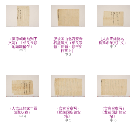
（藤原頼嗣袖判下
肥後国山北西安寺
（人吉庄経徳名・
文写）〔相良長頼
石堂碑文（相良宗
松延名年貢注文）
地頭職補任〕
頼・長頼・頼平知
申 3
申 1
行書上）
申 2
（人吉庄領家年貢
（官宣旨案写）
（官宣旨案写）
請取状案）
〔肥後国所領安
〔豊前国所領安
申 4
堵〕
堵〕
申 5
申 6