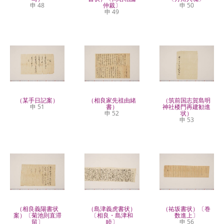
申 48
仲裁〕
申 50
申 49
（某手日記案）
（相良家先祖由緒
（筑前国志賀島明
申 51
書）
神社楼門再建勧進
申 52
状）
申 53
（相良義陽書状
（島津義虎書状）
（祐坂書状）〔巻
案）〔菊池則直滞
〔相良・島津和
数進上〕
留〕
睦〕
申 56