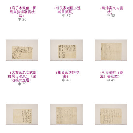
（鹿子木親俊・田
（相良家老臣ヵ連
（島津実久ヵ書
島重賢連署書状
署書状案）
状）
写）
申 37
申 38
申 36
（大友家老女式部
（相良家進物控
（相良長唯（義
卿局ヵ消息）〔菊
書）
滋）書状案）
池義武進退〕
申 40
申 41
申 39