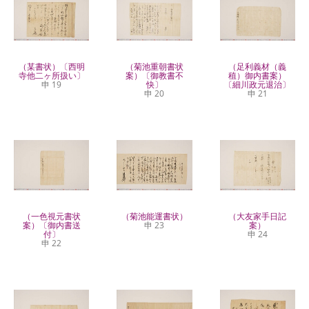
（某書状）〔西明
（菊池重朝書状
（足利義材（義
寺他二ヶ所扱い〕
案）〔御教書不
稙）御内書案）
申 19
快〕
〔細川政元退治〕
申 20
申 21
（一色視元書状
（菊池能運書状）
（大友家手日記
案）〔御内書送
申 23
案）
付〕
申 24
申 22