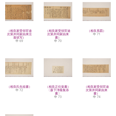
（相良家受領官途
（相良家受領官途
（相良系図）
次第并同家由来注
次第并同家由来
申 71
進状写）
書）
申 69
申 70
（相良氏先祖書）
（相良正任覚書）
（相良家受領官途
申 72
〔森下浄蔭集添
次第并同家由来
書〕
書）
申 73
申 74