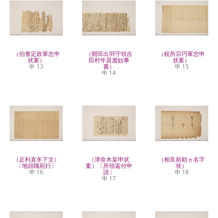
（伯耆定政軍忠申
（開田出羽守領吉
（税所宗円軍忠申
状案）
田村年貢濫妨事
状案）
申 13
書）
申 15
申 14
（足利直冬下文）
（津奈木某申状
（相良前頼ヵ名字
〔地頭職宛行〕
案）〔所領返付申
状）
申 16
請〕
申 18
申 17