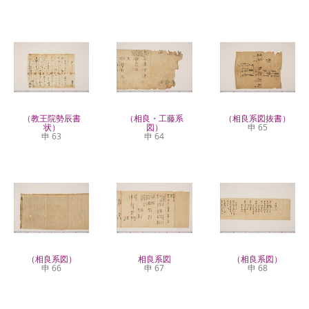
（教王院勢辰書
（相良・工藤系
（相良系図抜書）
状）
図）
申 65
申 63
申 64
（相良系図）
相良系図
（相良系図）
申 66
申 67
申 68