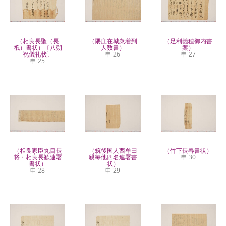
（相良長聖（長
（隈庄在城衆着到
（足利義稙御内書
祇）書状）〔八朔
人数書）
案）
祝儀礼状〕
申 26
申 27
申 25
（相良家臣丸目長
（筑後国人西牟田
（竹下長春書状）
将・相良長歓連署
親毎他四名連署書
申 30
書状）
状）
申 28
申 29