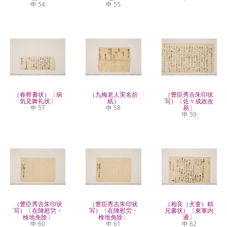
申 54
申 55
（春察書状）〔病
（九梅老人実名折
（豊臣秀吉朱印状
気見舞礼状〕
紙）
写）〔佐々成政改
申 57
申 58
易〕
申 59
（豊臣秀吉朱印状
（豊臣秀吉朱印状
（相良（犬童）頼
写）〔在陣慰労・
写）〔在陣慰労・
兄書状）〔東軍内
検地免除〕
検地免除〕
通〕
申 60
申 61
申 62