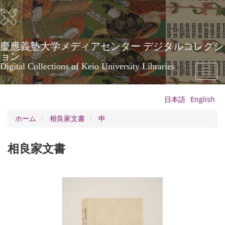
メ
イ
ン
コ
ン
慶應義塾大学メディアセンター デジタルコレクシ
テ
ョン
ン
Digital Collections of Keio University Libraries
Toggl
ツ
naviga
に
移
日本語
English
動
ホーム
相良家文書
申
相良家文書