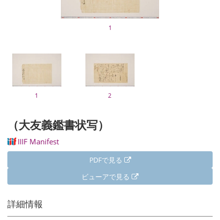
1
1
2
（大友義鑑書状写）
IIIF Manifest
PDFで見る
ビューアで見る
詳細情報