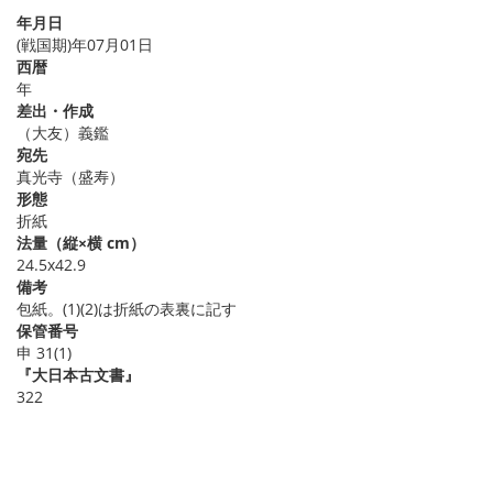
年月日
(戦国期)年07月01日
西暦
年
差出・作成
（大友）義鑑
宛先
真光寺（盛寿）
形態
折紙
法量（縦×横 cm）
24.5x42.9
備考
包紙。(1)(2)は折紙の表裏に記す
保管番号
申 31(1)
『大日本古文書』
322