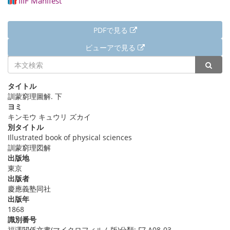
IIIF Manifest
PDFで見る
ビューアで見る
詳細情報
タイトル
訓蒙窮理圖解. 下
ヨミ
キンモウ キュウリ ズカイ
別タイトル
Illustrated book of physical sciences
訓蒙窮理図解
出版地
東京
出版者
慶應義塾同社
出版年
1868
識別番号
福澤関係文書(マイクロフィルム版)分類: F7 A08-03