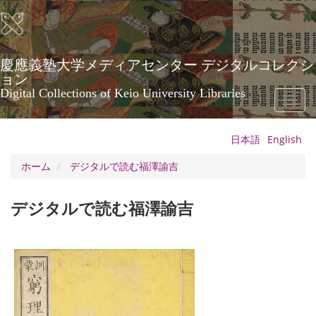
メ
イ
ン
コ
ン
慶應義塾大学メディアセンター デジタルコレクシ
テ
ョン
ン
Digital Collections of Keio University Libraries
Toggl
ツ
naviga
に
移
日本語
English
動
ホーム
デジタルで読む福澤諭吉
デジタルで読む福澤諭吉