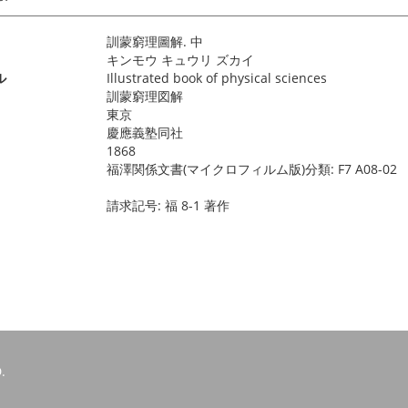
訓蒙窮理圖解. 中
キンモウ キュウリ ズカイ
ル
Illustrated book of physical sciences
訓蒙窮理図解
東京
慶應義塾同社
1868
福澤関係文書(マイクロフィルム版)分類: F7 A08-02
請求記号: 福 8-1 著作
.