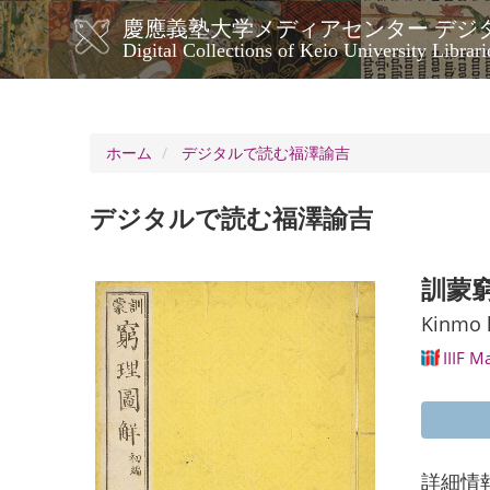
メ
慶應義塾大学メディアセンター デジ
イ
メ
Digital Collections of Keio University Librari
ン
イ
コ
ン
ン
ナ
テ
ン
ビ
ホーム
デジタルで読む福澤諭吉
ツ
ゲ
に
ー
移
デジタルで読む福澤諭吉
シ
動
ョ
ン
訓蒙窮
Kinmo k
IIIF M
詳細情