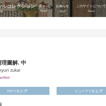
タルコレクション
ホーム
お知らせ
このサイトについ
es
Home
News
About
理圖解. 中
yuri zukai
anifest
PDFで見る
ビューアで見る
報