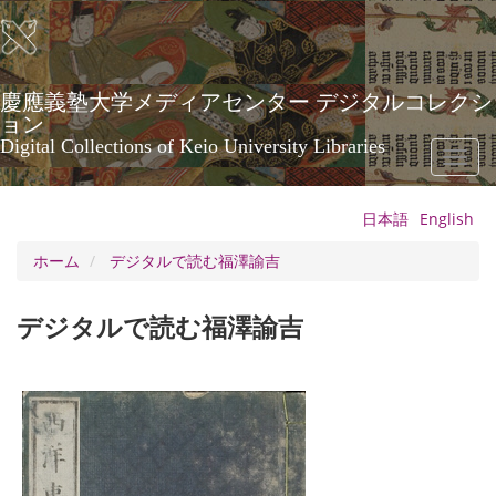
メ
イ
ン
コ
ン
慶應義塾大学メディアセンター デジタルコレクシ
テ
ョン
ン
Digital Collections of Keio University Libraries
Toggl
ツ
naviga
に
移
日本語
English
動
ホーム
デジタルで読む福澤諭吉
デジタルで読む福澤諭吉