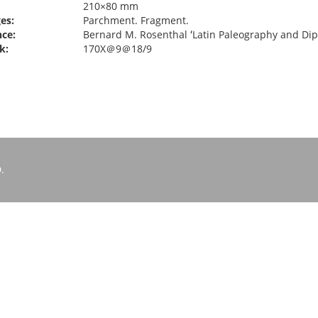
210×80 mm
es:
Parchment. Fragment.
ce:
Bernard M. Rosenthal ʻLatin Paleography and Dipl
k:
170X＠9＠18/9
.