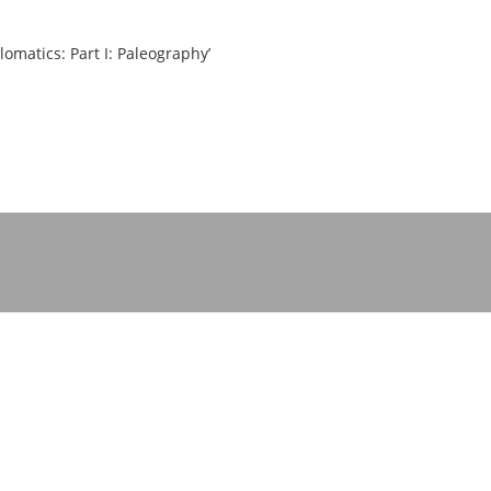
omatics: Part I: Paleographyʼ