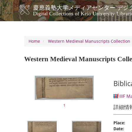
Skip
慶應義塾大学メディアセンター デジ
to
メ
Digital Collections of Keio University Librari
main
イ
content
ン
ナ
ビ
Home
Western Medieval Manuscripts Collection
ゲ
ー
Western Medieval Manuscripts Colle
シ
ョ
ン
Bibli
IIIF M
1
詳細情
Place:
Date: