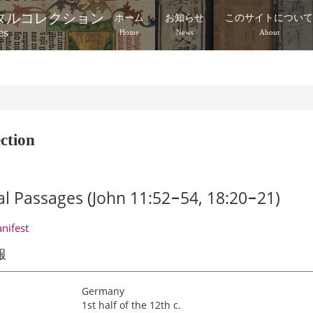
タルコレクション
ホーム
お知らせ
このサイトについ
es
Home
News
About
ction
cal Passages (John 11:52‒54, 18:20‒21)
anifest
報
Germany
1st half of the 12th c.