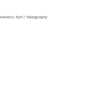
omatics: Part I: Paleographyʼ