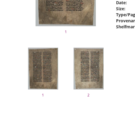
Date:
Size:
Type/Pag
Provenan
Shelfmar
1
1
2