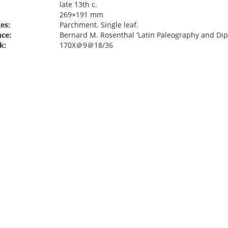
late 13th c.
269×191 mm
es:
Parchment. Single leaf.
ce:
Bernard M. Rosenthal ʻLatin Paleography and Dipl
k:
170X＠9＠18/36