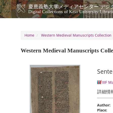
Skip
慶應義塾大学メディアセンター デジ
to
メ
Digital Collections of Keio University Librari
main
イ
content
ン
ナ
ビ
Home
Western Medieval Manuscripts Collection
ゲ
ー
Western Medieval Manuscripts Colle
シ
ョ
ン
Senten
IIIF M
詳細情
Author:
Place: