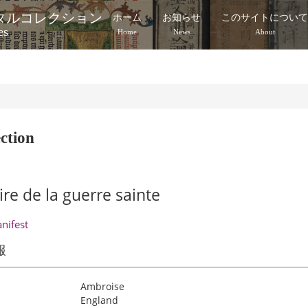
タルコレクション
ホーム
お知らせ
このサイトについ
es
Home
News
About
ction
ire de la guerre sainte
anifest
報
Ambroise
England