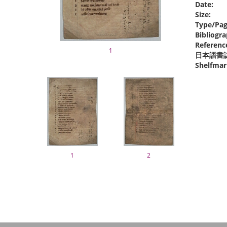
Date:
Size:
Type/Pag
Bibliogra
Referenc
1
日本語書
Shelfmar
1
2