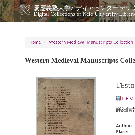
Skip
慶應義塾大学メディアセンター デジ
to
メ
Digital Collections of Keio University Librari
main
イ
content
ン
ナ
ビ
Home
Western Medieval Manuscripts Collection
ゲ
ー
Western Medieval Manuscripts Colle
シ
ョ
ン
L’Esto
IIIF M
詳細情
Author:
Place: