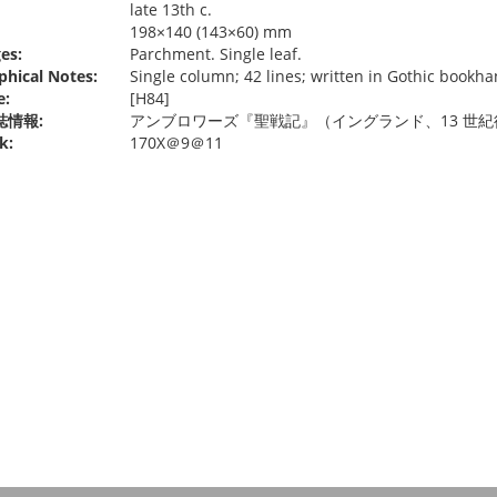
late 13th c.
198×140 (143×60) mm
es:
Parchment. Single leaf.
phical Notes:
Single column; 42 lines; written in Gothic bookhan
e:
[H84]
誌情報:
アンブロワーズ『聖戦記』（イングランド、13 世
k:
170X＠9＠11