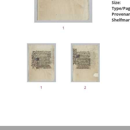
Size:
Type/Pag
Provenan
Shelfmar
1
1
2