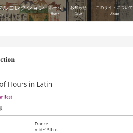
タルコレクション
ホーム
お知らせ
このサイトについ
es
Home
News
About
ction
of Hours in Latin
anifest
報
France
mid‒15th c.