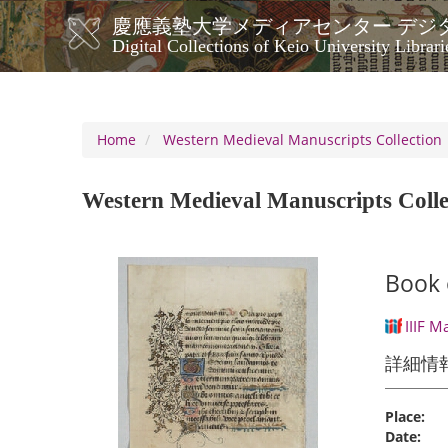
Skip
慶應義塾大学メディアセンター デジ
to
メ
Digital Collections of Keio University Librari
main
イ
content
ン
ナ
ビ
Home
Western Medieval Manuscripts Collection
ゲ
ー
Western Medieval Manuscripts Colle
シ
ョ
ン
Book 
IIIF M
詳細情
Place:
Date: