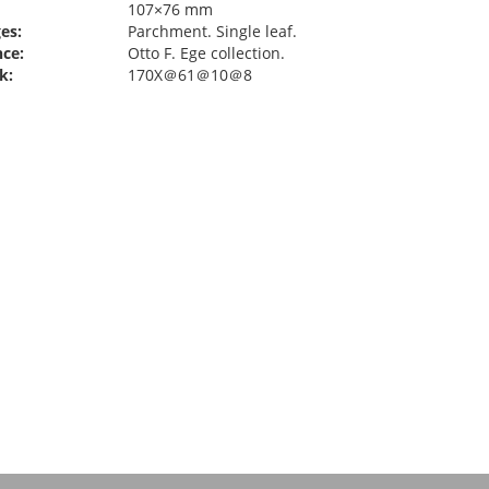
107×76 mm
es:
Parchment. Single leaf.
ce:
Otto F. Ege collection.
k:
170X＠61＠10＠8