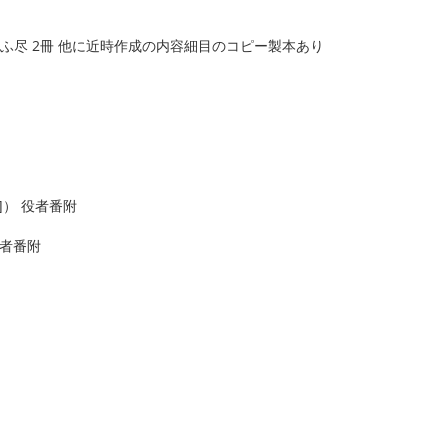
 せりふ尽 2冊 他に近時作成の内容細目のコピー製本あり
]） 役者番附
役者番附