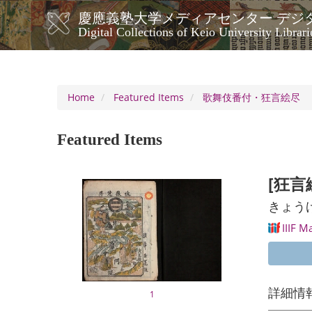
Skip
慶應義塾大学メディアセンター デジ
to
メ
Digital Collections of Keio University Librari
main
イ
content
ン
ナ
ビ
Home
Featured Items
歌舞伎番付・狂言絵尽
ゲ
ー
Featured Items
シ
ョ
ン
[狂言
きょう
IIIF M
詳細情
1