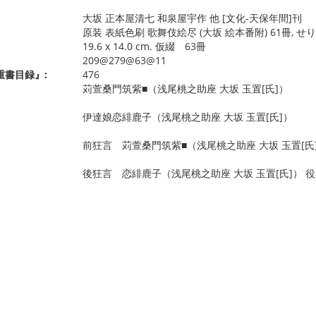
大坂 正本屋清七 和泉屋宇作 他 [文化-天保年間]刊
原装 表紙色刷 歌舞伎絵尽 (大坂 絵本番附) 61冊,
19.6 x 14.0 cm. 仮綴 63冊
209@279@63@11
重書目録』:
476
苅萱桑門筑紫■（浅尾桃之助座 大坂 玉置[氏]）
伊達娘恋緋鹿子（浅尾桃之助座 大坂 玉置[氏]）
前狂言 苅萱桑門筑紫■（浅尾桃之助座 大坂 玉置[氏
後狂言 恋緋鹿子（浅尾桃之助座 大坂 玉置[氏]） 