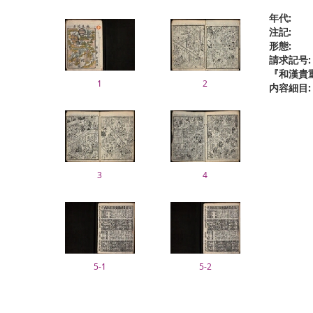
年代:
注記:
形態:
請求記号:
『和漢貴
1
2
内容細目:
3
4
5-1
5-2