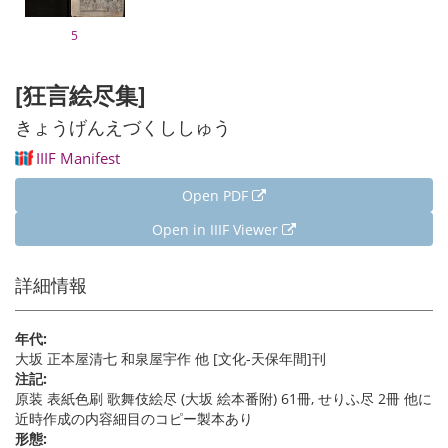
5
[狂言絵尽集]
きょうげんえづくししゅう
IIIF Manifest
Open PDF
Open in IIIF Viewer
詳細情報
年代:
大坂 正本屋清七 和泉屋宇作 他 [文化-天保年間]刊
注記:
原装 表紙色刷 歌舞伎絵尽 (大坂 絵本番附) 61冊, せりふ尽 2冊 他に
近時作成の内容細目のコピー製本あり
形態: