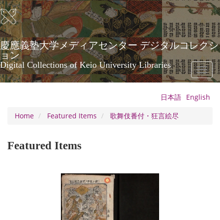
Skip
to
main
content
慶應義塾大学メディアセンター デジタルコレクシ
ョン
Digital Collections of Keio University Libraries
Toggl
naviga
日本語
English
Home
Featured Items
歌舞伎番付・狂言絵尽
Featured Items