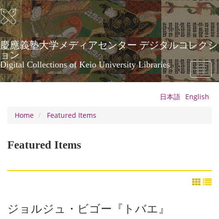
Skip
to
main
content
慶應義塾大学メディアセンター デジタルコレクシ
ョン
Digital Collections of Keio University Libraries
Toggl
naviga
日本語
English
Home
Featured Items
Featured Items
ジョルジュ・ビゴー『トバエ』