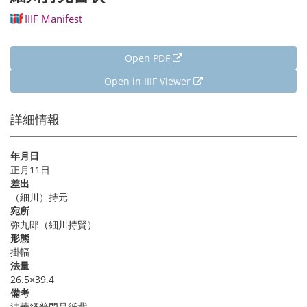
IIIF Manifest
Open PDF
Open in IIIF Viewer
詳細情報
年月日
正月11日
差出
（細川）持元
宛所
弥九郎（細川持賢）
形態
掛幅
法量
26.5×39.4
備考
法華経普門品紙背