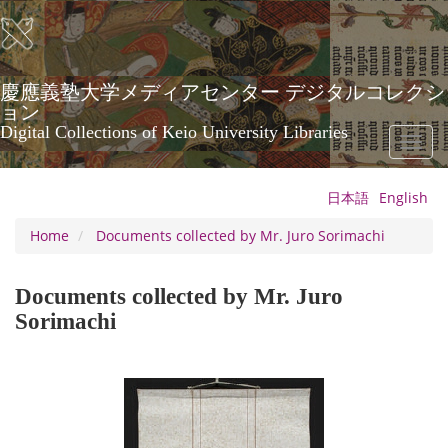
Skip
to
main
content
慶應義塾大学メディアセンター デジタルコレクシ
ョン
Digital Collections of Keio University Libraries
Toggl
naviga
日本語
English
Home
Documents collected by Mr. Juro Sorimachi
Documents collected by Mr. Juro
Sorimachi