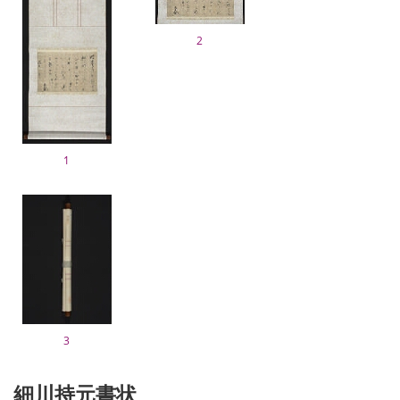
2
1
3
細川持元書状