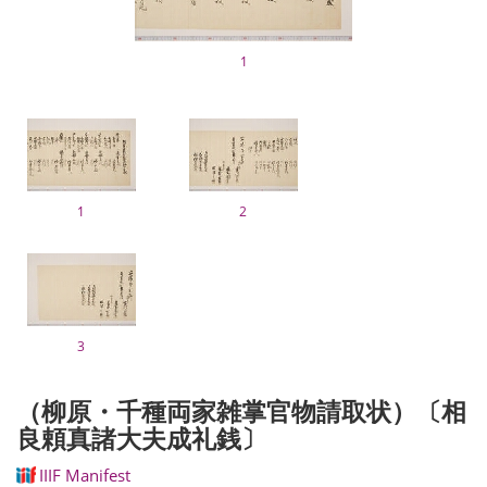
1
1
2
3
（柳原・千種両家雑掌官物請取状）〔相
良頼真諸大夫成礼銭〕
IIIF Manifest