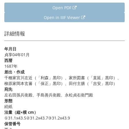
Open PDF
Open in IIIF Viewer
詳細情報
年月日
貞享04年01月
西暦
1687年
差出・作成
千種家宮川左近（「利森」黒印）、家所図書（「直延」黒印）、
柳原家岡本玄蕃（「保正」黒印）、田付主膳（「吉安」黒印）
宛先
左右田孫兵衛殿、手島善兵衛殿、永松貞右衛門殿
形態
続紙
法量（縦×横 cm）
①31.1x43.5②31.2x43.7③31.2x43.9
保管番号