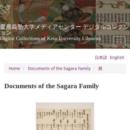
Skip
to
main
content
慶應義塾大学メディアセンター デジタルコレクシ
ョン
Digital Collections of Keio University Libraries
Toggl
naviga
日本語
English
Home
Documents of the Sagara Family
酉
Documents of the Sagara Family