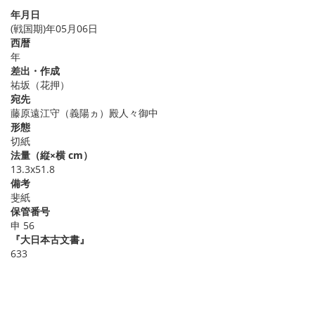
年月日
(戦国期)年05月06日
西暦
年
差出・作成
祐坂（花押）
宛先
藤原遠江守（義陽ヵ）殿人々御中
形態
切紙
法量（縦×横 cm）
13.3x51.8
備考
斐紙
保管番号
申 56
『大日本古文書』
633