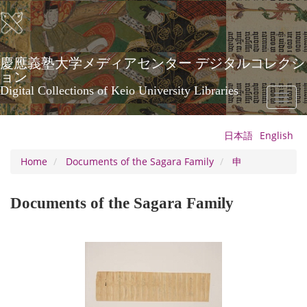
Skip
to
main
content
慶應義塾大学メディアセンター デジタルコレクシ
ョン
Digital Collections of Keio University Libraries
Toggl
naviga
日本語
English
Home
Documents of the Sagara Family
申
Documents of the Sagara Family