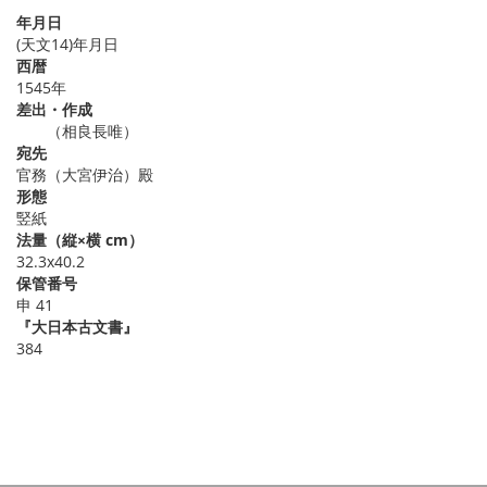
年月日
(天文14)年月日
西暦
1545年
差出・作成
ゝゝ（相良長唯）
宛先
官務（大宮伊治）殿
形態
竪紙
法量（縦×横 cm）
32.3x40.2
保管番号
申 41
『大日本古文書』
384