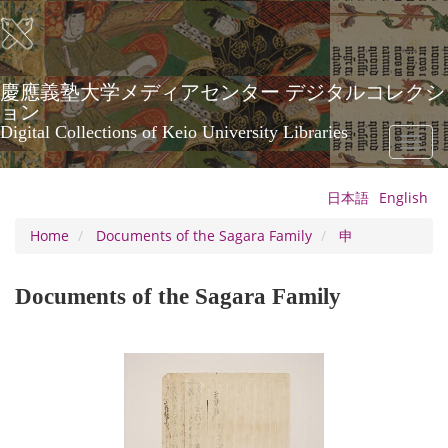
Skip
to
main
content
慶應義塾大学メディアセンター デジタルコレクシ
ョン
Digital Collections of Keio University Libraries
Toggl
naviga
日本語
English
Home
Documents of the Sagara Family
申
Documents of the Sagara Family