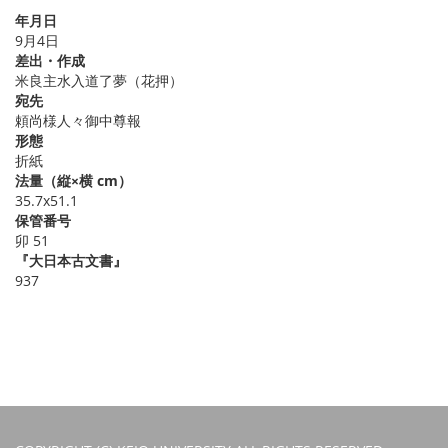
年月日
9月4日
差出・作成
米良主水入道了夢（花押）
宛先
頼尚様人々御中尊報
形態
折紙
法量（縦×横 cm）
35.7x51.1
保管番号
卯 51
『大日本古文書』
937