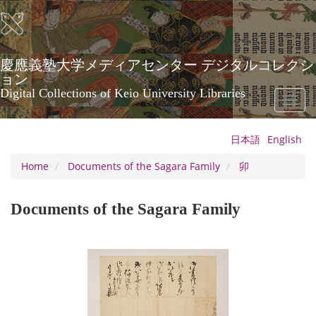
Skip
to
main
content
慶應義塾大学メディアセンター デジタルコレクシ
ョン
Digital Collections of Keio University Libraries
Toggl
naviga
日本語
English
Home
Documents of the Sagara Family
卯
Documents of the Sagara Family