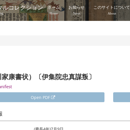
タルコレクション
ホーム
お知らせ
このサイトについ
es
Home
News
About
川家康書状）〔伊集院忠真謀叛〕
anifest
Open PDF
報
(慶長4年)7月9日