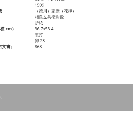
1599
成
（徳川）家康（花押）
相良左兵衛尉殿
折紙
横 cm）
36.7x53.4
裏打
卯 23
古文書』
868
.