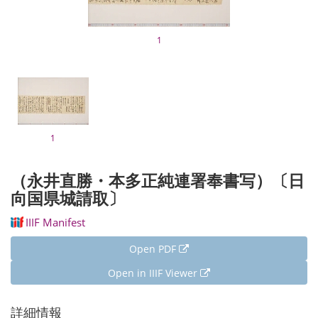
1
1
（永井直勝・本多正純連署奉書写）〔日
向国県城請取〕
IIIF Manifest
Open PDF
Open in IIIF Viewer
詳細情報