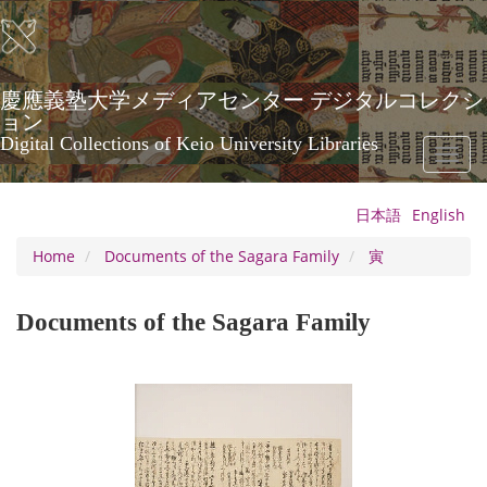
Skip
to
main
content
慶應義塾大学メディアセンター デジタルコレクシ
ョン
Digital Collections of Keio University Libraries
Toggl
naviga
日本語
English
Home
Documents of the Sagara Family
寅
Documents of the Sagara Family