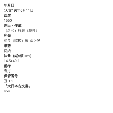
年月日
(天文19)年6月11日
西暦
1550
差出・作成
（名和）行興（花押）
宛先
相良（晴広）殿 進之候
形態
切紙
法量（縦×横 cm）
14.5x40.1
備考
裏打
保管番号
丑 136
『大日本古文書』
454