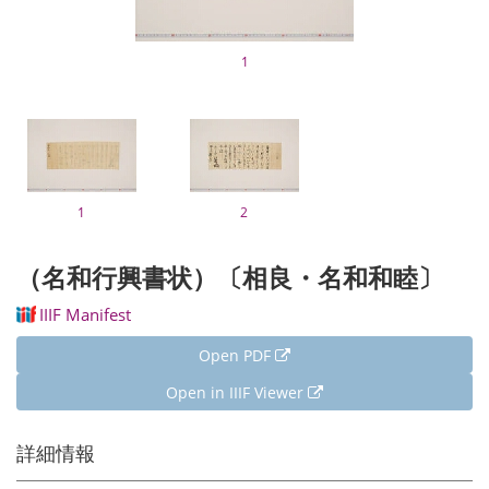
1
1
2
（名和行興書状）〔相良・名和和睦〕
IIIF Manifest
Open PDF
Open in IIIF Viewer
詳細情報