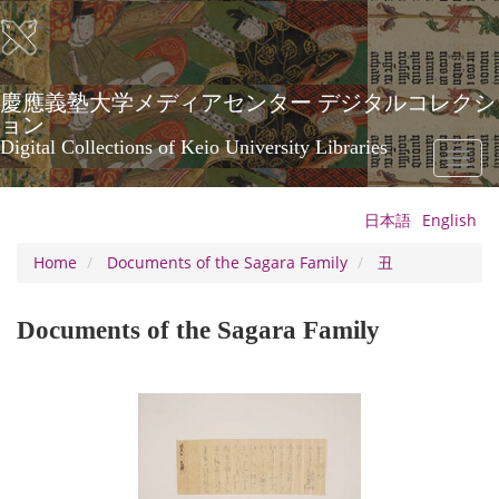
Skip
to
main
content
慶應義塾大学メディアセンター デジタルコレクシ
ョン
Digital Collections of Keio University Libraries
Toggl
naviga
日本語
English
Home
Documents of the Sagara Family
丑
Documents of the Sagara Family