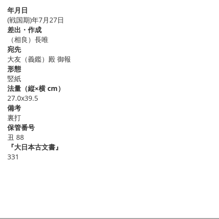
年月日
(戦国期)年7月27日
差出・作成
（相良）長唯
宛先
大友（義鑑）殿 御報
形態
竪紙
法量（縦×横 cm）
27.0x39.5
備考
裏打
保管番号
丑 88
『大日本古文書』
331