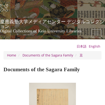
Skip
to
main
content
慶應義塾大学メディアセンター デジタルコレクシ
ョン
Digital Collections of Keio University Libraries
Toggl
naviga
日本語
English
Home
Documents of the Sagara Family
丑
Documents of the Sagara Family