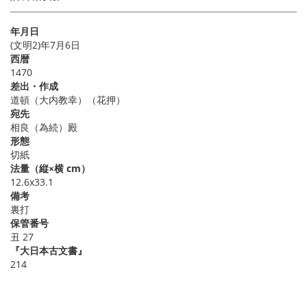
年月日
(文明2)年7月6日
西暦
1470
差出・作成
道頓（大内教幸）（花押）
宛先
相良（為続）殿
形態
切紙
法量（縦×横 cm）
12.6x33.1
備考
裏打
保管番号
丑 27
『大日本古文書』
214