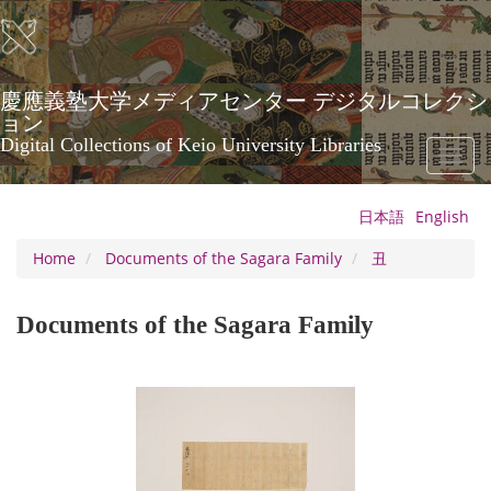
Skip
to
main
content
慶應義塾大学メディアセンター デジタルコレクシ
ョン
Digital Collections of Keio University Libraries
Toggl
naviga
日本語
English
Home
Documents of the Sagara Family
丑
Documents of the Sagara Family