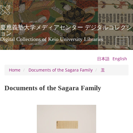
Skip
to
main
content
慶應義塾大学メディアセンター デジタルコレクシ
ョン
Digital Collections of Keio University Libraries
Toggl
naviga
日本語
English
Home
Documents of the Sagara Family
丑
Documents of the Sagara Family