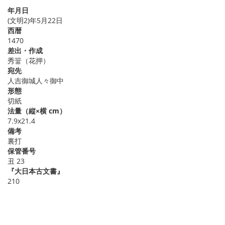
年月日
(文明2)年5月22日
西暦
1470
差出・作成
秀簹（花押）
宛先
人吉御城人々御中
形態
切紙
法量（縦×横 cm）
7.9x21.4
備考
裏打
保管番号
丑 23
『大日本古文書』
210