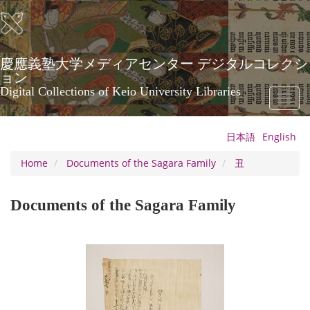
Skip
to
main
content
慶應義塾大学メディアセンター デジタルコレクシ
ョン
Digital Collections of Keio University Libraries
Toggl
naviga
日本語
English
Home
Documents of the Sagara Family
丑
Documents of the Sagara Family