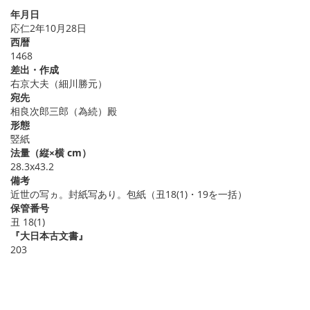
年月日
応仁2年10月28日
西暦
1468
差出・作成
右京大夫（細川勝元）
宛先
相良次郎三郎（為続）殿
形態
竪紙
法量（縦×横 cm）
28.3x43.2
備考
近世の写ヵ。封紙写あり。包紙（丑18(1)・19を一括）
保管番号
丑 18(1)
『大日本古文書』
203