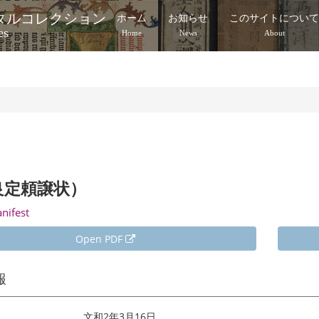
タルコレクション
ホーム
お知らせ
このサイトについ
es
Home
News
About
良定頼譲状）
anifest
Open PDF
報
文和2年3月16日