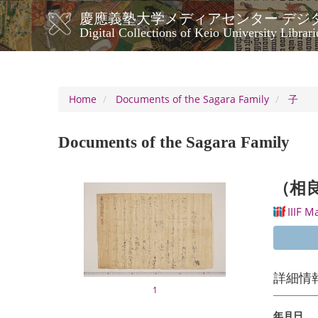
Skip
慶應義塾大学メディアセンター デジ
to
メ
Digital Collections of Keio University Librari
main
イ
content
ン
ナ
ビ
Home
Documents of the Sagara Family
子
ゲ
ー
Documents of the Sagara Family
シ
ョ
ン
（相
IIIF M
詳細情
1
年月日