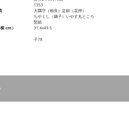
1353
成
大隅守（相良）定頼（花押）
ちやくし（嫡子）いやす丸ところ
竪紙
横 cm）
31.4x49.5
子78
.