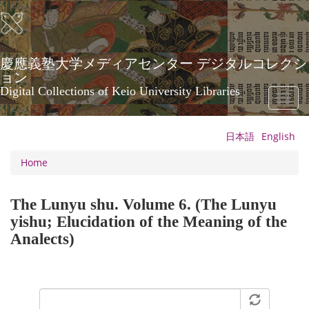
Skip
to
main
content
慶應義塾大学メディアセンター デジタルコレクシ
ョン
Digital Collections of Keio University Libraries
Toggl
naviga
日本語
English
Home
The Lunyu shu. Volume 6. (The Lunyu
yishu; Elucidation of the Meaning of the
Analects)