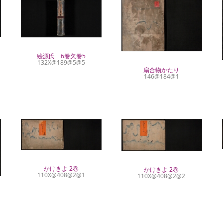
絵源氏 6巻欠巻5
132X@189@5@5
扇合物かたり
146@184@1
かけきよ 2巻
かけきよ 2巻
110X@408@2@1
110X@408@2@2