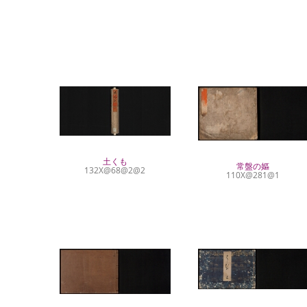
土くも
常盤の嫗
132X@68@2@2
110X@281@1