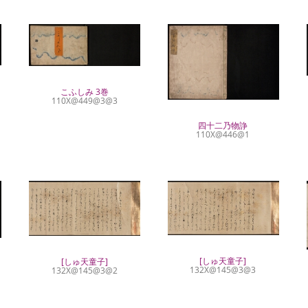
こふしみ 3巻
110X@449@3@3
四十二乃物諍
110X@446@1
[しゅ天童子]
[しゅ天童子]
132X@145@3@3
132X@145@3@2