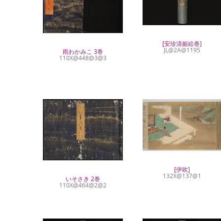
[安珍清姫絵巻]
JL@2A@1195
雨わかみこ 3巻
110X@448@3@3
[伊吹]
132X@137@1
いそさき 2巻
110X@464@2@2