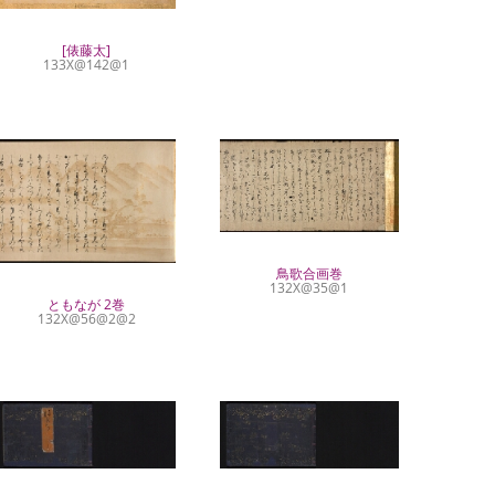
[俵藤太]
133X@142@1
鳥歌合画巻
132X@35@1
ともなが 2巻
132X@56@2@2