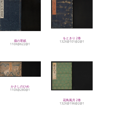
をときり 2巻
扇の草紙
132X@101@2@1
110X@622@1
かさしのひめ
110X@280@1
花鳥風月 2巻
132X@196@2@1