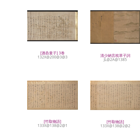
[酒呑童子] 3巻
清少納言枕草子詞
132X@200@3@3
JL@2A@1385
[竹取物語]
[竹取物語]
133X@138@2@1
133X@138@2@2