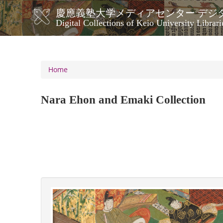
Skip
慶應義塾大学メディアセンター デジ
to
メ
Digital Collections of Keio University Librari
main
イ
content
ン
ナ
ビ
Home
ゲ
ー
Nara Ehon and Emaki Collection
シ
ョ
ン