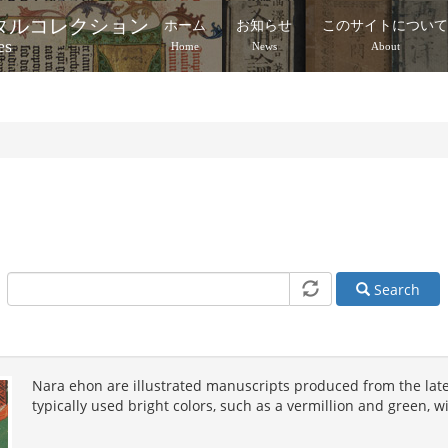
タルコレクション
ホーム
お知らせ
このサイトについ
es
Home
News
About
Search
Nara ehon are illustrated manuscripts produced from the late
typically used bright colors, such as a vermillion and green, w