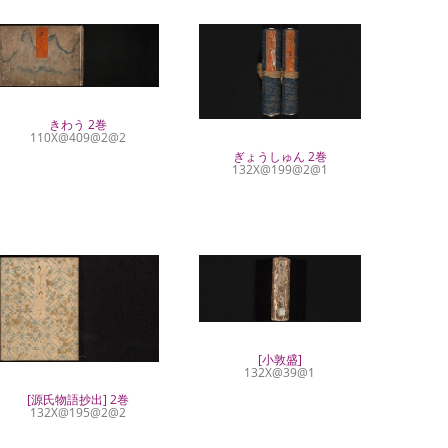
きわう 2巻
110X@409@2@2
ぎょうしゅん 2巻
132X@199@2@1
[小敦盛]
132X@39@1
[源氏物語抄出] 2巻
132X@195@2@2