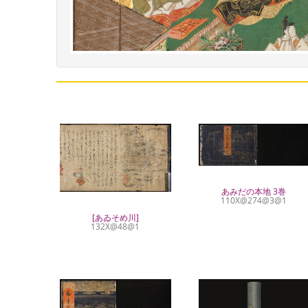
あみだの本地 3巻
110X@274@3@1
[あゐそめ川]
132X@48@1