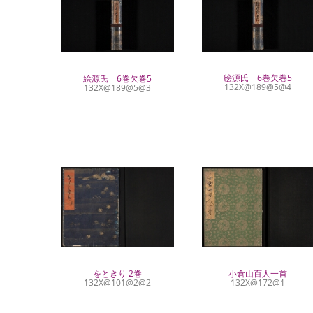
絵源氏 6巻欠巻5
絵源氏 6巻欠巻5
132X@189@5@4
132X@189@5@3
をときり 2巻
小倉山百人一首
132X@101@2@2
132X@172@1