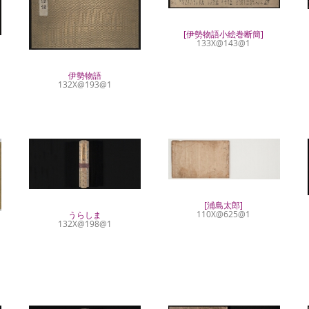
[伊勢物語小絵巻断簡]
133X@143@1
伊勢物語
132X@193@1
[浦島太郎]
110X@625@1
うらしま
132X@198@1