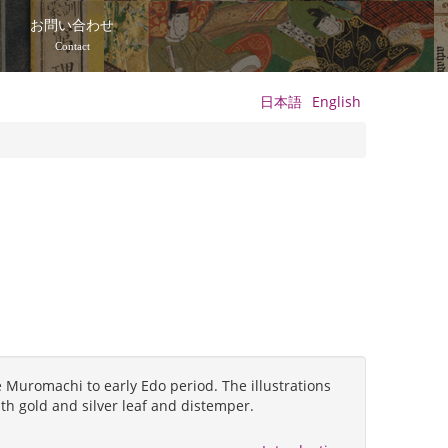
て
お問い合わせ
Contact
日本語
English
 Muromachi to early Edo period. The illustrations
ith gold and silver leaf and distemper.