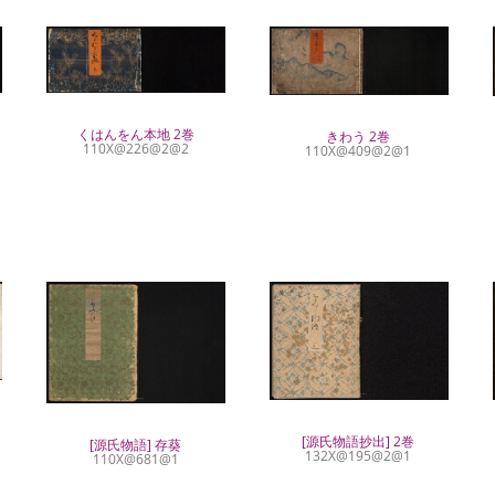
くはんをん本地 2巻
きわう 2巻
110X@226@2@2
110X@409@2@1
[源氏物語抄出] 2巻
[源氏物語] 存葵
132X@195@2@1
110X@681@1