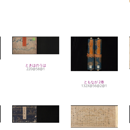
ときはのうは
220@58@1
ともなが 2巻
132X@56@2@1