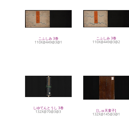
こふしみ 3巻
こふしみ 3巻
110X@449@3@2
110X@449@3@1
しゆてんとうし 3巻
[しゅ天童子]
132X@70@3@3
132X@145@3@1