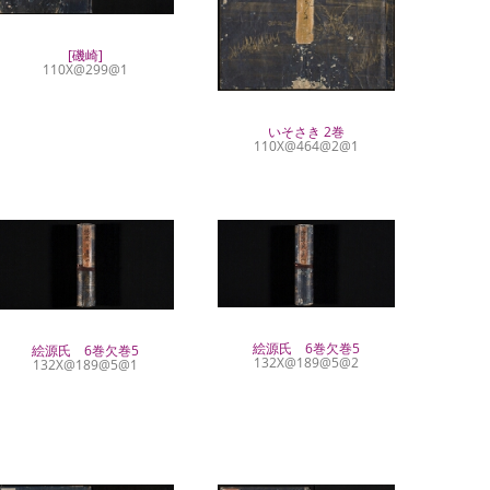
[磯崎]
110X@299@1
いそさき 2巻
110X@464@2@1
絵源氏 6巻欠巻5
絵源氏 6巻欠巻5
132X@189@5@2
132X@189@5@1