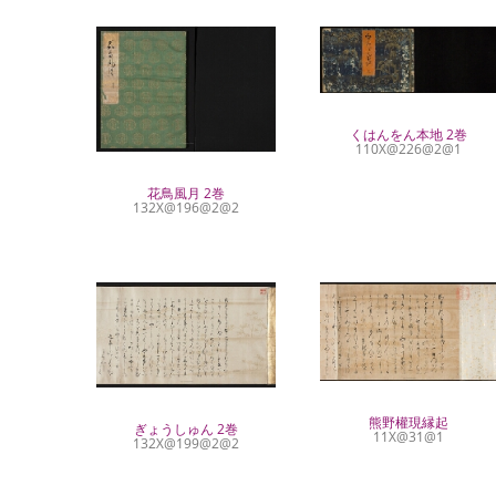
くはんをん本地 2巻
110X@226@2@1
花鳥風月 2巻
132X@196@2@2
熊野權現縁起
ぎょうしゅん 2巻
11X@31@1
132X@199@2@2