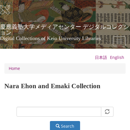
Skip
to
main
content
慶應義塾大学メディアセンター デジタルコレクシ
ョン
Digital Collections of Keio University Libraries
Toggl
naviga
日本語
English
Home
Nara Ehon and Emaki Collection
Search