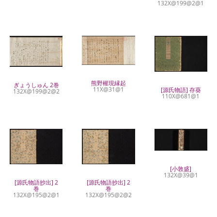
132X@199@2@1
熊野權現縁起
ぎょうしゅん 2巻
11X@31@1
[源氏物語] 存葵
132X@199@2@2
110X@681@1
[小敦盛]
132X@39@1
[源氏物語抄出] 2
[源氏物語抄出] 2
巻
巻
132X@195@2@1
132X@195@2@2