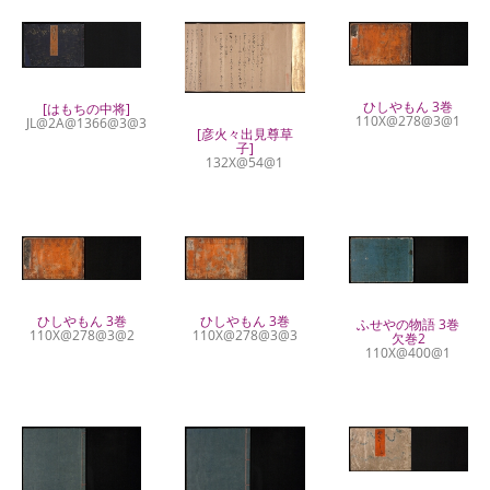
ひしやもん 3巻
[はもちの中将]
110X@278@3@1
JL@2A@1366@3@3
[彦火々出見尊草
子]
132X@54@1
ひしやもん 3巻
ひしやもん 3巻
ふせやの物語 3巻
110X@278@3@2
110X@278@3@3
欠巻2
110X@400@1