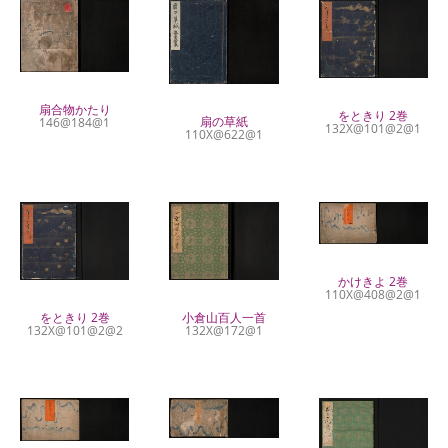
扇合物かたり
をときり 2巻
扇の草紙
146@184@1
132X@101@2@1
110X@622@1
かけきよ 2巻
110X@408@2@1
をときり 2巻
小倉山百人一首
132X@101@2@2
132X@172@1