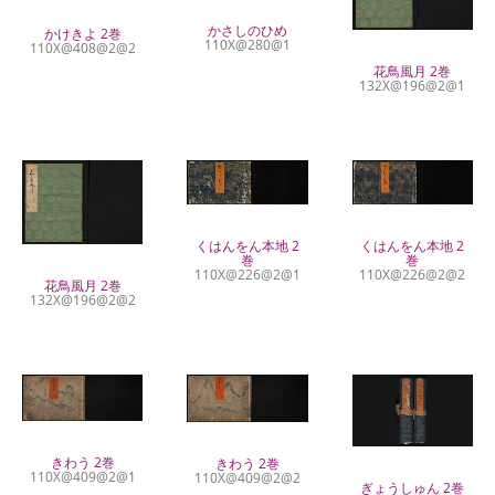
かさしのひめ
かけきよ 2巻
110X@280@1
110X@408@2@2
花鳥風月 2巻
132X@196@2@1
くはんをん本地 2
くはんをん本地 2
巻
巻
110X@226@2@1
110X@226@2@2
花鳥風月 2巻
132X@196@2@2
きわう 2巻
きわう 2巻
110X@409@2@1
110X@409@2@2
ぎょうしゅん 2巻