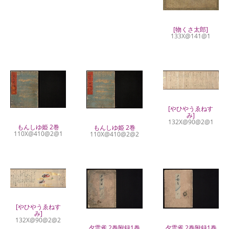
[物くさ太郎]
133X@141@1
[やひやうゑねす
み]
132X@90@2@1
もんしゆ姫 2巻
もんしゆ姫 2巻
110X@410@2@1
110X@410@2@2
[やひやうゑねす
み]
132X@90@2@2
夕雲雀 2巻附録1巻
夕雲雀 2巻附録1巻