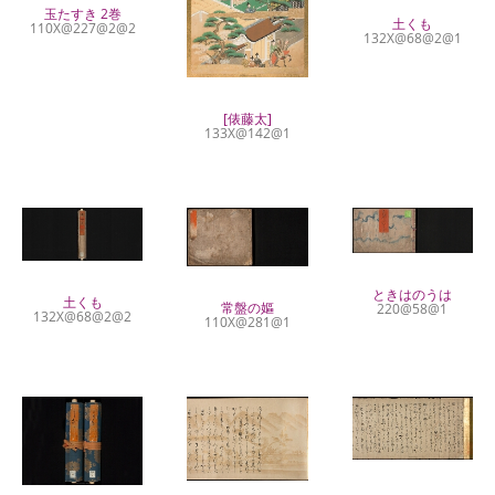
玉たすき 2巻
土くも
110X@227@2@2
132X@68@2@1
[俵藤太]
133X@142@1
ときはのうは
土くも
常盤の嫗
220@58@1
132X@68@2@2
110X@281@1