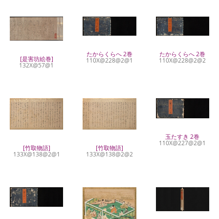
たからくらへ 2巻
たからくらへ 2巻
[是害坊絵巻]
110X@228@2@1
110X@228@2@2
132X@57@1
玉たすき 2巻
110X@227@2@1
[竹取物語]
[竹取物語]
133X@138@2@1
133X@138@2@2