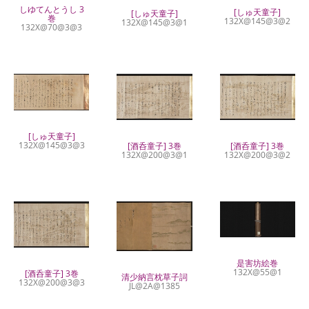
しゆてんとうし 3
[しゅ天童子]
[しゅ天童子]
巻
132X@145@3@2
132X@145@3@1
132X@70@3@3
[しゅ天童子]
132X@145@3@3
[酒呑童子] 3巻
[酒呑童子] 3巻
132X@200@3@1
132X@200@3@2
是害坊絵巻
132X@55@1
[酒呑童子] 3巻
清少納言枕草子詞
132X@200@3@3
JL@2A@1385