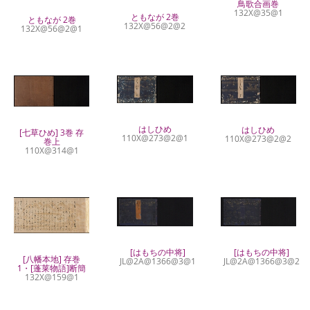
鳥歌合画巻
132X@35@1
ともなが 2巻
ともなが 2巻
132X@56@2@2
132X@56@2@1
はしひめ
はしひめ
[七草ひめ] 3巻 存
110X@273@2@1
110X@273@2@2
巻上
110X@314@1
[はもちの中将]
[はもちの中将]
[八幡本地] 存巻
JL@2A@1366@3@1
JL@2A@1366@3@2
1・[蓬莱物語]断簡
132X@159@1