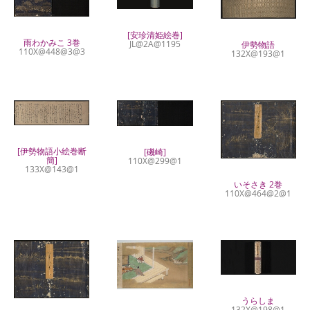
[安珍清姫絵巻]
雨わかみこ 3巻
JL@2A@1195
伊勢物語
110X@448@3@3
132X@193@1
[伊勢物語小絵巻断
[磯崎]
簡]
110X@299@1
133X@143@1
いそさき 2巻
110X@464@2@1
うらしま
132X@198@1