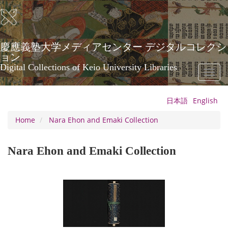
Skip
to
main
content
慶應義塾大学メディアセンター デジタルコレクシ
ョン
Digital Collections of Keio University Libraries
Toggl
naviga
日本語
English
Home
Nara Ehon and Emaki Collection
Nara Ehon and Emaki Collection