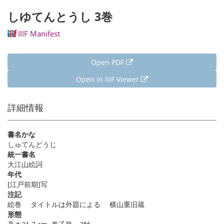
しゆてんとうし 3巻
IIIF Manifest
Open PDF
Open in IIIF Viewer
詳細情報
書名かな
しゅてんどうじ
統一書名
大江山絵詞
年代
[江戸前期]写
注記
絵巻 タイトルは外題による 横山重旧蔵
形態