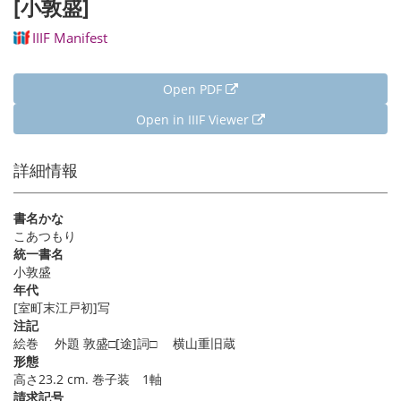
[小敦盛]
IIIF Manifest
Open PDF
Open in IIIF Viewer
詳細情報
書名かな
こあつもり
統一書名
小敦盛
年代
[室町末江戸初]写
注記
絵巻 外題 敦盛□[途]詞□ 横山重旧蔵
形態
高さ23.2 cm. 巻子装 1軸
請求記号