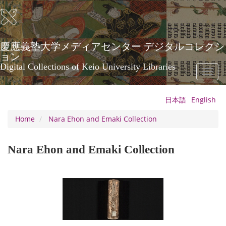
Skip
to
main
content
慶應義塾大学メディアセンター デジタルコレクシ
ョン
Digital Collections of Keio University Libraries
Toggl
naviga
日本語
English
Home
Nara Ehon and Emaki Collection
Nara Ehon and Emaki Collection