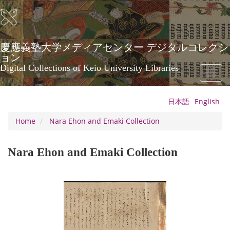
Skip
to
main
content
慶應義塾大学メディアセンター デジタルコレクシ
ョン
Digital Collections of Keio University Libraries
Toggl
naviga
日本語
English
Home
Nara Ehon and Emaki Collection
Nara Ehon and Emaki Collection