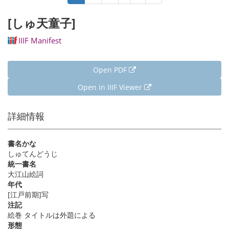
page
page
page
[しゅ天童子]
IIIF Manifest
Open PDF
Open in IIIF Viewer
詳細情報
書名かな
しゅてんどうじ
統一書名
大江山絵詞
年代
[江戸前期]写
注記
絵巻 タイトルは外題による
形態