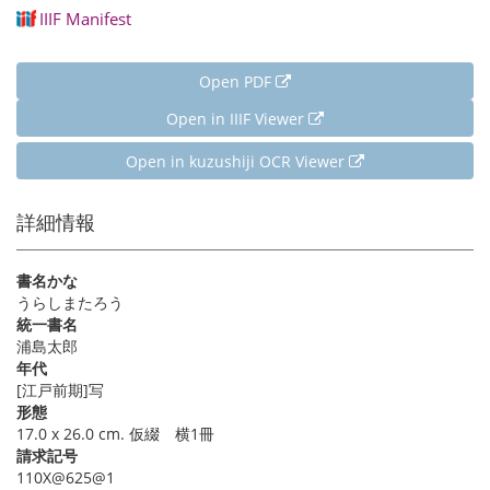
IIIF Manifest
Open PDF
Open in IIIF Viewer
Open in kuzushiji OCR Viewer
詳細情報
書名かな
うらしまたろう
統一書名
浦島太郎
年代
[江戸前期]写
形態
17.0 x 26.0 cm. 仮綴 横1冊
請求記号
110X@625@1