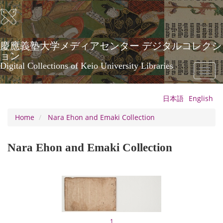
Skip
to
main
content
慶應義塾大学メディアセンター デジタルコレクシ
ョン
Digital Collections of Keio University Libraries
Toggl
naviga
日本語
English
Home
Nara Ehon and Emaki Collection
Nara Ehon and Emaki Collection
1