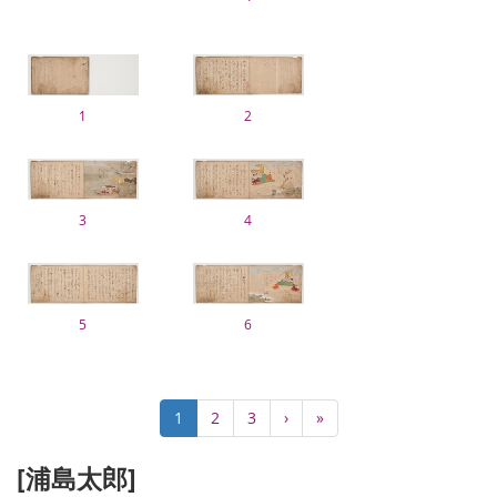
1
2
3
4
5
6
Pagination
Current
1
Page
2
Page
3
Next
›
Last
»
page
page
page
[浦島太郎]