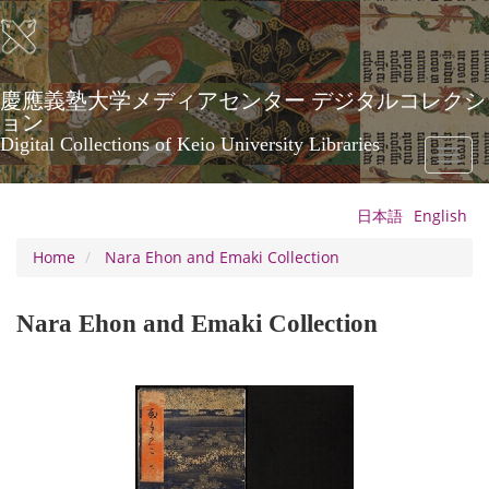
Skip
to
main
content
慶應義塾大学メディアセンター デジタルコレクシ
ョン
Digital Collections of Keio University Libraries
Toggl
naviga
日本語
English
Home
Nara Ehon and Emaki Collection
Nara Ehon and Emaki Collection