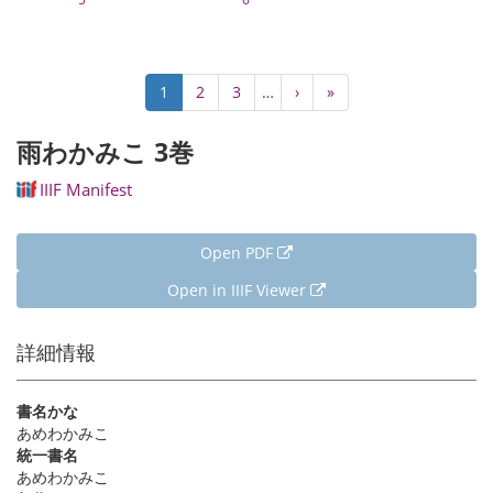
Pagination
Current
1
Page
2
Page
3
…
Next
›
Last
»
page
page
page
雨わかみこ 3巻
IIIF Manifest
Open PDF
Open in IIIF Viewer
詳細情報
書名かな
あめわかみこ
統一書名
あめわかみこ