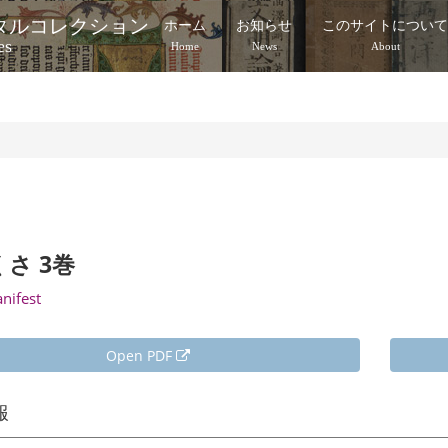
タルコレクション
ホーム
お知らせ
このサイトについ
es
Home
News
About
さ 3巻
anifest
Open PDF
報