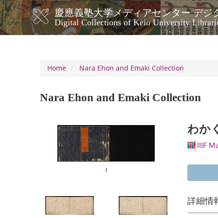
Skip
慶應義塾大学メディアセンター デジ
to
メ
Digital Collections of Keio University Librari
main
イ
content
ン
ナ
ビ
Home
Nara Ehon and Emaki Collection
ゲ
ー
Nara Ehon and Emaki Collection
シ
ョ
ン
わかく
IIIF M
1
詳細情