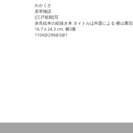
わかくさ
若草物語
[江戸前期]写
奈良絵本の絵抜き本 タイトルは外題による 横山重旧
16.7 x 24.3 cm. 横3冊
110X@290@3@1