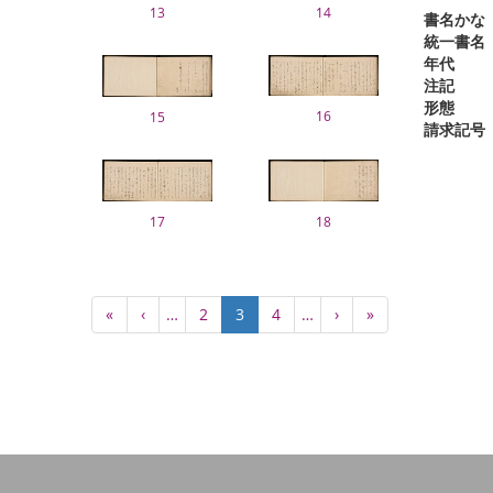
13
14
書名かな
統一書名
年代
注記
形態
16
15
請求記号
17
18
Pagination
First
«
Previous
‹
…
Page
2
Current
3
Page
4
…
Next
›
Last
»
page
page
page
page
page